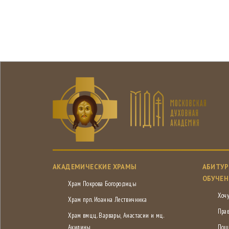
АКАДЕМИЧЕСКИЕ ХРАМЫ
АБИТУР
ОБУЧЕН
Храм Покрова Богородицы
Хочу
Храм прп. Иоанна Лествичника
Пра
Храм вмцц. Варвары, Анастасии и мц.
Акилины
Пош