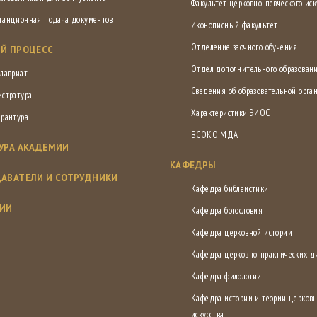
Факультет церковно-певческого иск
танционная подача документов
Иконописный факультет
Отделение заочного обучения
Й ПРОЦЕСС
Отдел дополнительного образован
лавриат
Сведения об образовательной орга
истратура
Характеристики ЭИОС
ирантура
ВСОКО МДА
УРА АКАДЕМИИ
КАФЕДРЫ
АВАТЕЛИ И СОТРУДНИКИ
Кафедра библеистики
СИИ
Кафедра богословия
Кафедра церковной истории
Кафедра церковно-практических 
Кафедра филологии
Кафедра истории и теории церковн
искусства