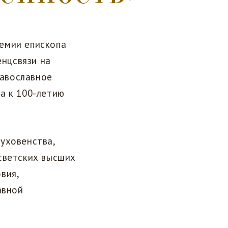
емии епископа
нцсвязи на
авославное
а к 100-летию
уховенства,
светских высших
вия,
авной