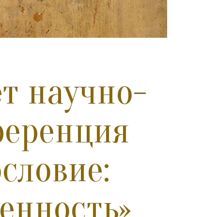
т научно-
ференция
словие:
енность»