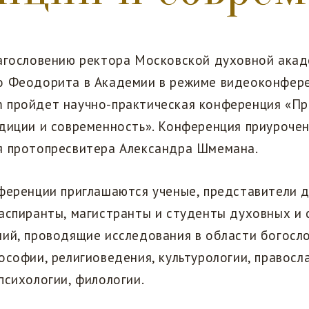
лагословению ректора Московской духовной акад
о Феодорита в Академии в режиме видеоконфере
 пройдет научно-практическая конференция «Пр
диции и современность». Конференция приурочен
я протопресвитера Александра Шмемана.
ференции приглашаются ученые, представители д
аспиранты, магистранты и студенты духовных и 
ий, проводящие исследования в области богосло
ософии, религиоведения, культурологии, правосл
психологии, филологии.