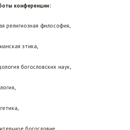
боты конференции:
ая религиозная философия,
ианская этика,
ология богословских наук,
логия,
гетика,
ительное богословие,