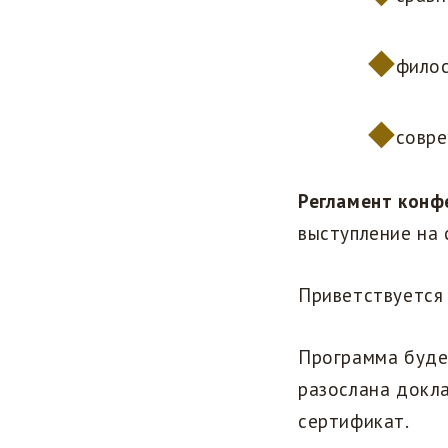
филос
совре
Регламент конф
выступление на 
Приветствуется
Программа буде
разослана докл
сертификат.