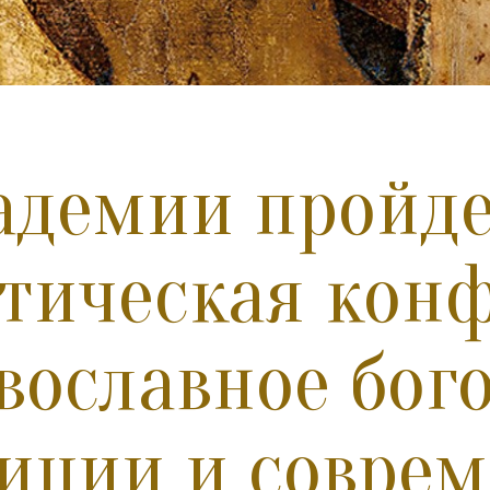
адемии пройде
тическая кон
вославное бого
иции и соврем