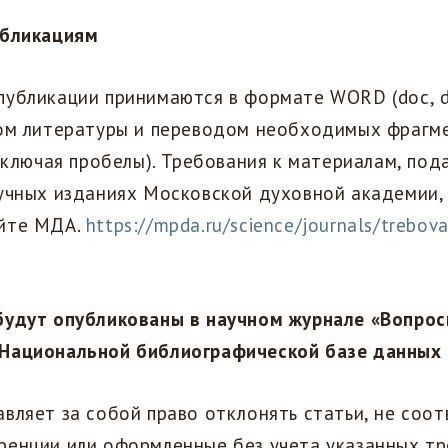
убликациям
публикации принимаются в формате WORD (doc, d
ком литературы и переводом необходимых фрагме
(включая пробелы). Требования к материалам, по
аучных изданиях Московской духовной академии,
йте МДА.
https://mpda.ru/science/journals/trebova
будут опубликованы в научном журнале «Вопрос
Национальной библиографической базе данных 
вляет за собой право отклонять статьи, не соо
ренции или оформленные без учета указанных тр