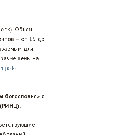
ocx). Объем
нтов — от 15 до
даваемым для
 размещены на
nija-k-
ы богословия» с
(РИНЦ).
тветствующие
ебований.