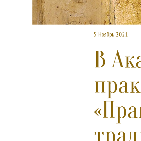
5 Ноябрь 2021
В Ак
прак
«Пра
трад