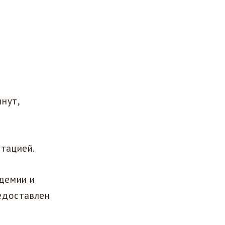
инут,
тацией.
демии и
едоставлен