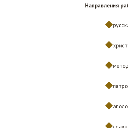
Направления ра
русск
христ
метод
патро
аполо
сравн