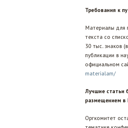
Требования к п
Материалы для 
текста со спис
30 тыс. знаков 
публикации в н
официальном са
materialam/
Лучшие статьи 
размещением в 
Оргкомитет оста
тематике конфе