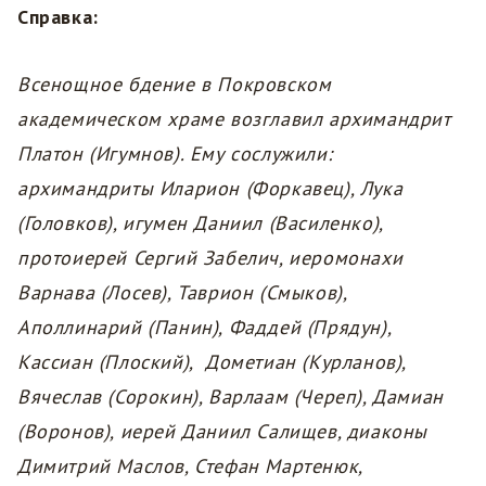
Справка:
Всенощное бдение в Покровском
академическом храме возглавил архимандрит
Платон (Игумнов). Ему сослужили:
архимандриты Иларион (Форкавец), Лука
(Головков), игумен Даниил (Василенко),
протоиерей Сергий Забелич, иеромонахи
Варнава (Лосев), Таврион (Смыков),
Аполлинарий (Панин), Фаддей (Прядун),
Кассиан (Плоский), Дометиан (Курланов),
Вячеслав (Сорокин), Варлаам (Череп), Дамиан
(Воронов), иерей Даниил Салищев, диаконы
Димитрий Маслов, Стефан Мартенюк,