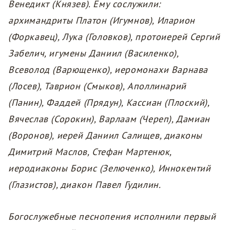
Венедикт (Князев). Ему сослужили:
архимандриты Платон (Игумнов), Иларион
(Форкавец), Лука (Головков), протоиерей Сергий
Забелич, игумены Даниил (Василенко),
Всеволод (Варющенко), иеромонахи В
арнава
(Лосев), Таврион (Смыков), Аполлинарий
(Панин), Фаддей (Прядун), Кассиан (Плоский),
Вячеслав (Сорокин), Варлаам (Череп), Дамиан
(Воронов), иерей Даниил Салищев, диаконы
Димитрий Маслов, Стефан Мартенюк,
иеродиаконы Борис (Зелюченко), Иннокентий
(Глазистов), диакон Павел Гудилин.
Богослужебные песнопения исполнили первый