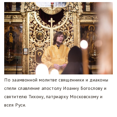
По заамвонной молитве священники и диаконы
спели славление апостолу Иоанну Богослову и
святителю Тихону, патриарху Московскому и
всея Руси.