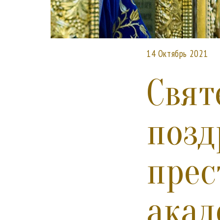
14 Октябрь 2021
Свят
позд
прес
акад