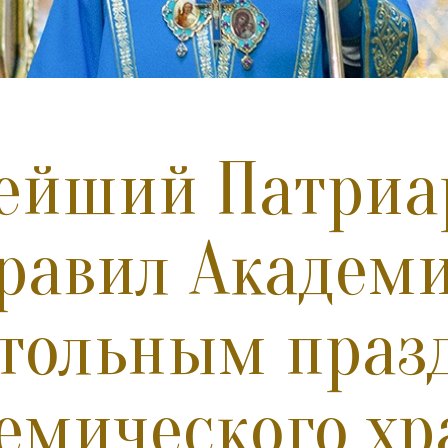
ейший Патриа
равил Академ
тольным праз
емического хр