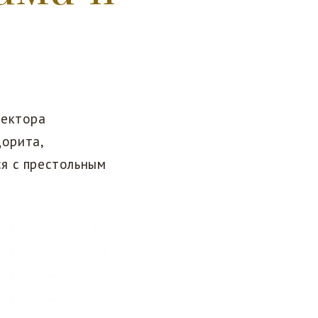
ректора
орита,
я с престольным