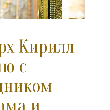
рх Кирилл
ию с
дником
ама и