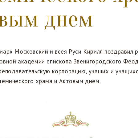
овым днем
иарх Московский и всея Руси Кирилл поздравил 
овной академии епископа Звенигородского Феод
реподавательскую корпорацию, учащих и учащихс
демического храма и Актовым днем.