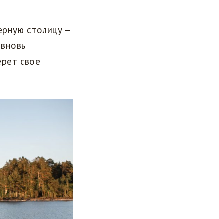
ерную столицу —
 вновь
ерет свое