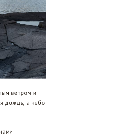
лым ветром и
ся дождь, а небо
лнами