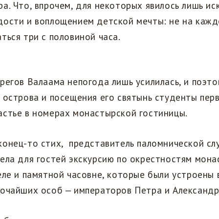
а. Что, впрочем, для некоторых явилось лишь и
дости и воплощением детской мечты: не на кажд
ться три с половиной часа.
регов Валаама непогода лишь усилилась, и поэто
 острова и посещения его святынь студенты пер
астье в номерах монастырской гостиницы.
конец-то стих, представитель паломнической сл
ела для гостей экскурсию по окрестностям мона
еле и памятной часовне, которые были устроены 
очайших особ — императоров Петра и Александра