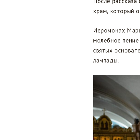
После рассказа
храм, который о
Иеромонах Марк
молебное пение 
святых основат
лампады.