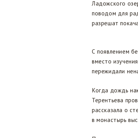
Ладожского озер
поводом для ра
разрешат покача
С появлением бе
вместо изучения
пережидали нен
Когда дождь на
Терентьева пров
рассказала о ст
в монастырь выс