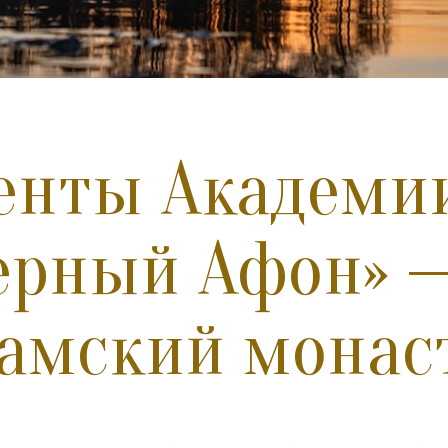
енты Академи
ерный Афон» 
амский монас