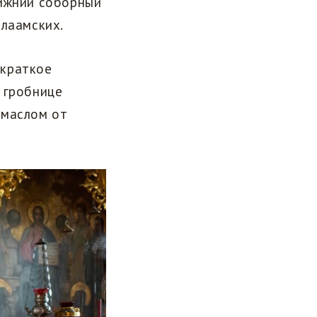
нижний соборный
алаамских.
 краткое
 гробнице
 маслом от