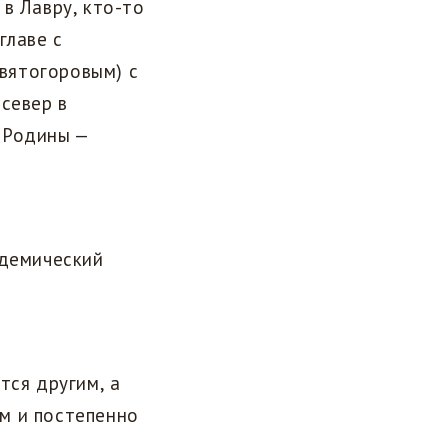
в Лавру, кто-то
главе с
вятогоровым) с
север в
 Родины —
адемический
тся другим, а
м и постепенно