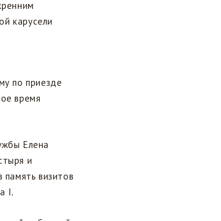
скренним
ой карусели
му по приезде
вое время
ужбы Елена
стыря и
в память визитов
 I.