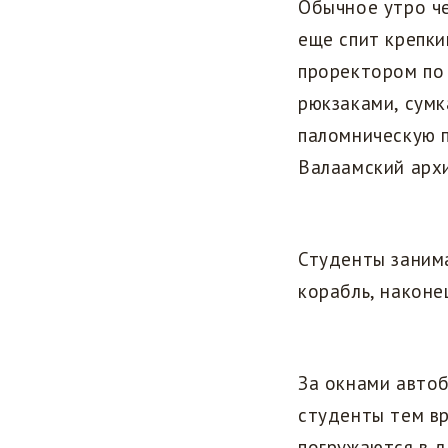
Обычное утро че
еще спит крепки
проректором по
рюкзаками, сумк
паломническую 
Валаамский архи
Студенты занима
корабль, наконе
За окнами автоб
студенты тем в
погружаются в 