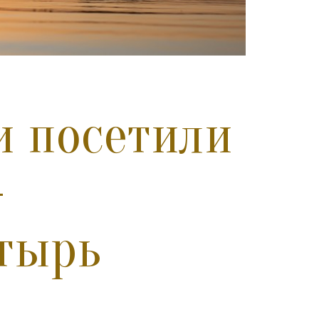
и посетили
—
тырь