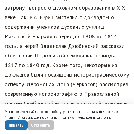
затронут вопрос о духовном образовании в XIX
веке. Так, В.А. Юрин выступил с докладом о
содержании учеников духовных училищ
Рязанской епархии в период с 1808 по 1814
годы, а иерей Владислав Дзюбинский рассказал
об истории Подольской семинарии периода с
1817 по 1840 год. Кроме того, некоторые из
докладов были посвящены историографическому
аспекту. Иеромонах Иона (Черкасов) рассмотрел
современную историографию о Православной
миссии Симбирской епархии во второй половине
Мы используем файлы cookie, чтобы улучшить ваш опыт на сайте. Нажимая
XIX — начале XX века, а диакон Филипп Исломов
"Принять", вы соглашаетесь с нашей политикой конфиденциальности.
исследовал проблему отношения Церкви к
Принять
Отклонить
падению самодержавия в советской