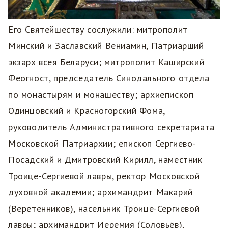
Его Святейшеству сослужили: митрополит
Минский и Заславский Вениамин, Патриарший
экзарх всея Беларуси; митрополит Каширский
Феогност, председатель Синодального отдела
по монастырям и монашеству; архиепископ
Одинцовский и Красногорский Фома,
руководитель Административного секретариата
Московской Патриархии; епископ Сергиево-
Посадский и Дмитровский Кирилл, наместник
Троице-Сергиевой лавры, ректор Московской
духовной академии; архимандрит Макарий
(Веретенников), насельник Троице-Сергиевой
лавры; архимандрит Иеремия (Соловьёв),