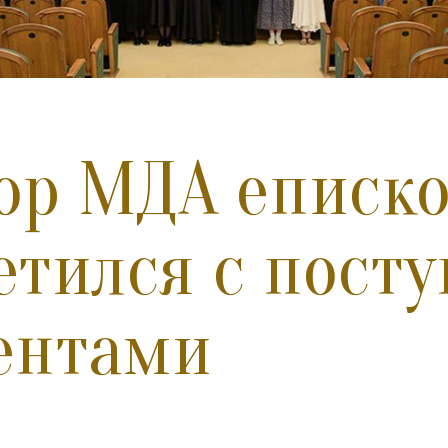
ор МДА еписк
етился с пос
ентами