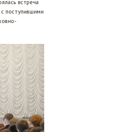
оялась встреча
 с поступившими
ковно-