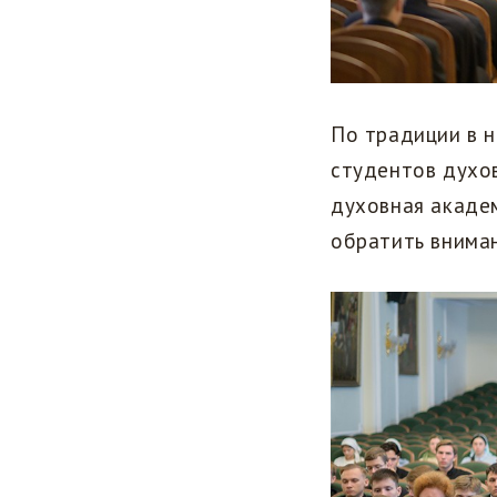
По традиции в 
студентов духов
духовная академ
обратить вниман