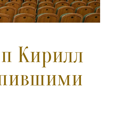
оп Кирилл
тупившими