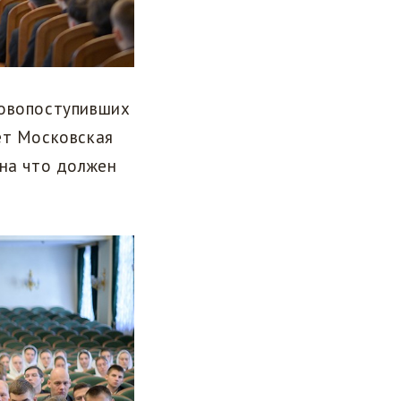
новопоступивших
ет Московская
 на что должен