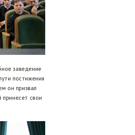
бное заведение
пути постижения
ем он призвал
й принесет свои