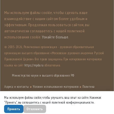
Мы используем файлы cookie, чтобы сделать ваше
взаимодействие с нашим сайтом более удобным и
эффективным. Продолжая пользоваться сайтом, вы
автоматически соглашаетесь с нашей политикой
использования cookie.
Узнайте больше
.
© 2005-
2026, Религиозная организация - духовная образовательная
организация высшего образования «Московская духовная академия Русской
Православной Церкви». Все права защищены. При копировании материалов
ссылка на сайт
https://mpda.ru
обязательна.
Министерство науки и высшего образования РФ
Адреса и контакты
●
Условия использования материалов
●
Политика
конфиденциальности
●
Карта сайта
Мы используем файлы cookie, чтобы улучшить ваш опыт на сайте. Нажимая
"Принять", вы соглашаетесь с нашей политикой конфиденциальности.
Дизайн разработан
Лабораторией дизайна НИУ ВШЭ
Принять
Отклонить