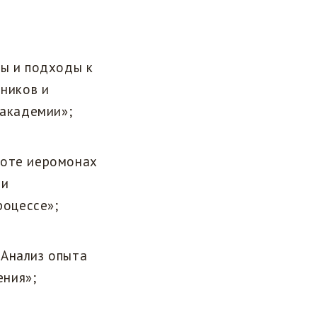
пы и подходы к
ников и
 академии»;
боте иеромонах
 и
роцессе»;
«Анализ опыта
ения»;