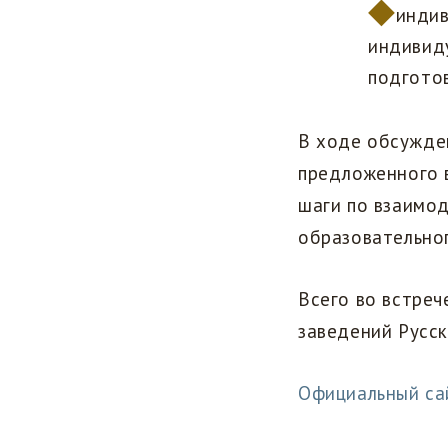
индив
индивид
подгото
В ходе обсужде
предложенного 
шаги по взаимо
образовательног
Всего во встреч
заведений Русс
Официальный са