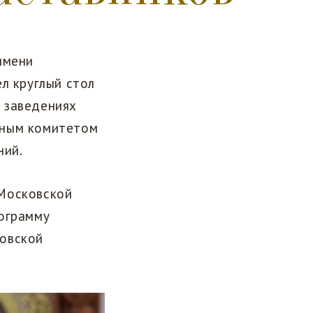
имени
л круглый стол
 заведениях
бным комитетом
ний.
 Московской
рограмму
ковской