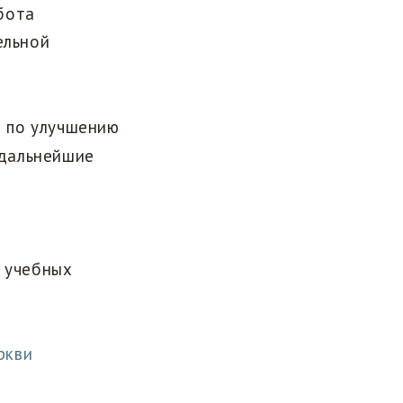
бота
ельной
 по улучшению
 дальнейшие
х учебных
ркви