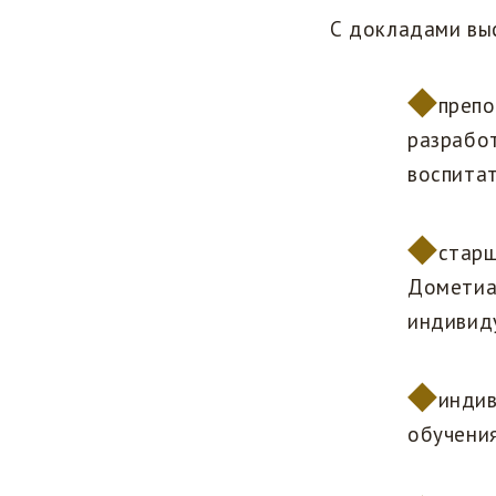
С докладами вы
препо
разрабо
воспита
старш
Дометиа
индивид
индив
обучения