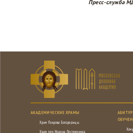
Пресс-служба М
АКАДЕМИЧЕСКИЕ ХРАМЫ
АБИТУР
ОБУЧЕН
Храм Покрова Богородицы
Хочу
Храм прп. Иоанна Лествичника