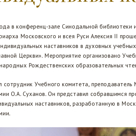
года в конференц-зале Синодальной библиотеки 
иарха Московского и всея Руси Алексия II проше
индивидуальных наставников в духовных учебных
лавной Церкви». Мероприятие организовано Уче
народных Рождественских образовательных чте
л сотрудник Учебного комитета, преподаватель
ии О.А. Суханов. Он представил собравшимся п
ивидуальных наставников, разработанную в Мос
мии.