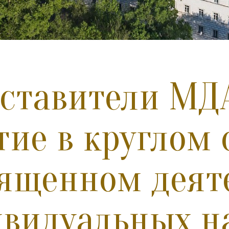
ставители МД
тие в круглом 
ященном деят
видуальных н