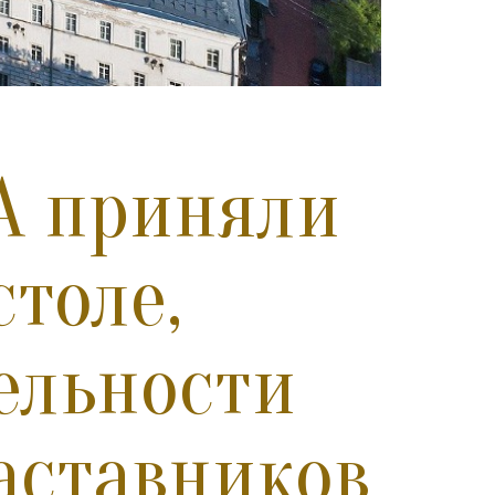
А приняли
столе,
ельности
аставников