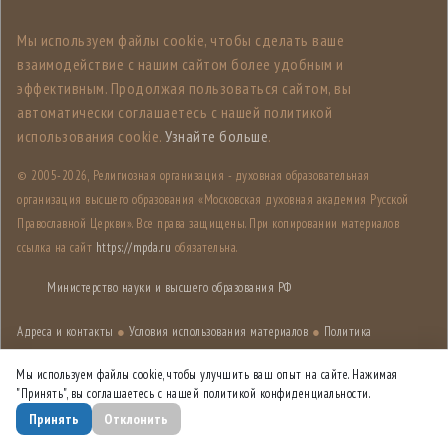
Мы используем файлы cookie, чтобы сделать ваше
взаимодействие с нашим сайтом более удобным и
эффективным. Продолжая пользоваться сайтом, вы
автоматически соглашаетесь с нашей политикой
использования cookie.
Узнайте больше
.
© 2005-
2026, Религиозная организация - духовная образовательная
организация высшего образования «Московская духовная академия Русской
Православной Церкви». Все права защищены. При копировании материалов
ссылка на сайт
https://mpda.ru
обязательна.
Министерство науки и высшего образования РФ
Адреса и контакты
●
Условия использования материалов
●
Политика
конфиденциальности
●
Карта сайта
Мы используем файлы cookie, чтобы улучшить ваш опыт на сайте. Нажимая
"Принять", вы соглашаетесь с нашей политикой конфиденциальности.
Дизайн разработан
Лабораторией дизайна НИУ ВШЭ
Принять
Отклонить