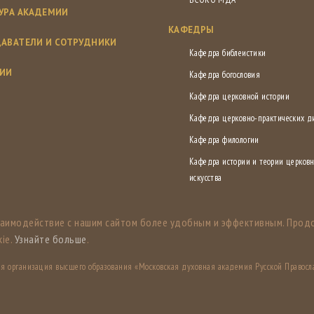
УРА АКАДЕМИИ
КАФЕДРЫ
АВАТЕЛИ И СОТРУДНИКИ
Кафедра библеистики
СИИ
Кафедра богословия
Кафедра церковной истории
Кафедра церковно-практических 
Кафедра филологии
Кафедра истории и теории церковн
искусства
заимодействие с нашим сайтом более удобным и эффективным. Прод
ie.
Узнайте больше
.
ная организация высшего образования «Московская духовная академия Русской Правосл