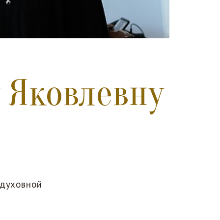
 Яковлевну
 духовной