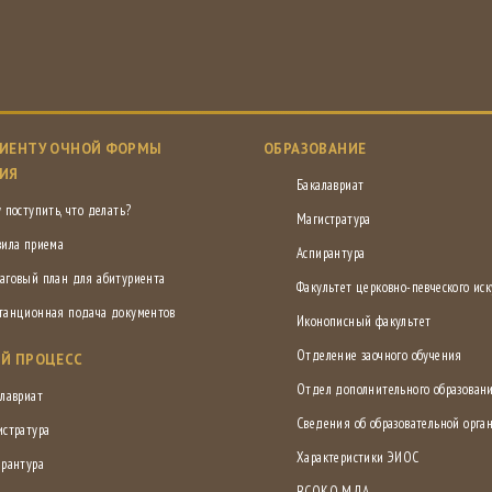
ИЕНТУ ОЧНОЙ ФОРМЫ
ОБРАЗОВАНИЕ
ИЯ
Бакалавриат
 поступить, что делать?
Магистратура
вила приема
Аспирантура
аговый план для абитуриента
Факультет церковно-певческого иск
танционная подача документов
Иконописный факультет
Отделение заочного обучения
Й ПРОЦЕСС
Отдел дополнительного образован
лавриат
Сведения об образовательной орга
истратура
Характеристики ЭИОС
ирантура
ВСОКО МДА