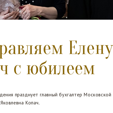
равляем Елену
ч с юбилеем
ждения празднует главный бухгалтер Московской
 Яковлевна Копач.