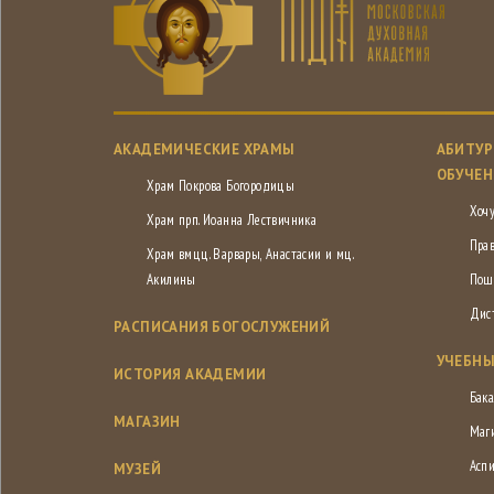
АКАДЕМИЧЕСКИЕ ХРАМЫ
АБИТУР
ОБУЧЕН
Храм Покрова Богородицы
Хочу
Храм прп. Иоанна Лествичника
Пра
Храм вмцц. Варвары, Анастасии и мц.
Акилины
Пош
Дис
РАСПИСАНИЯ БОГОСЛУЖЕНИЙ
УЧЕБНЫ
ИСТОРИЯ АКАДЕМИИ
Бака
МАГАЗИН
Маг
Асп
МУЗЕЙ