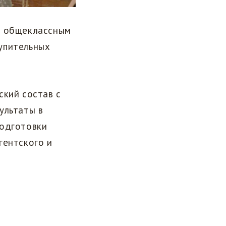
по общеклассным
упительных
ский состав с
ультаты в
подготовки
гентского и