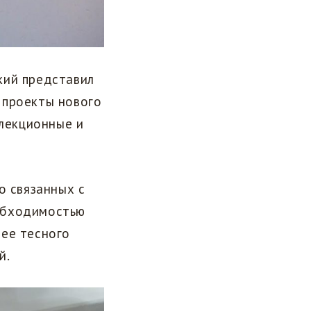
ий представил​
 проекты нового
 лекционные и
о связанных с
обходимостью
лее тесного
й.