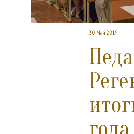
30 Май 2019
Педа
Реге
итог
года