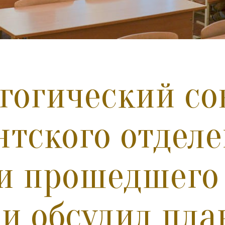
гогический со
нтского отдел
и прошедшего 
 и обсудил пл