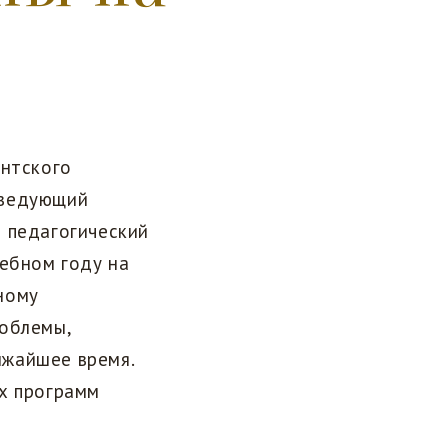
ентского
аведующий
л педагогический
чебном году на
ному
роблемы,
ижайшее время.
их программ