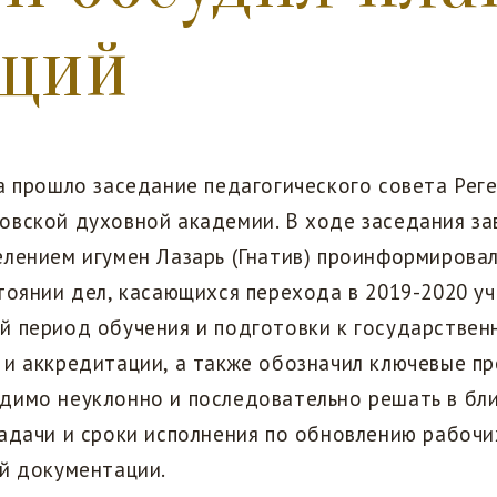
ущий
а прошло заседание педагогического совета Рег
овской духовной академии.​ В ходе заседания з
лением​ игумен Лазарь (Гнатив)​ проинформирова
тоянии дел, касающихся перехода в 2019-2020 у
й период обучения и подготовки к государствен
и аккредитации, а также обозначил ключевые п
димо неуклонно и последовательно решать в бл
адачи и сроки исполнения по обновлению рабоч
ой документации.