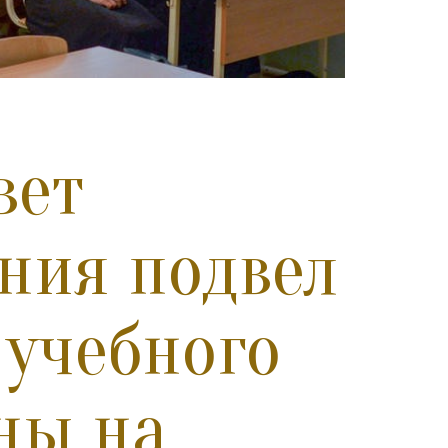
вет
ения подвел
учебного
аны на