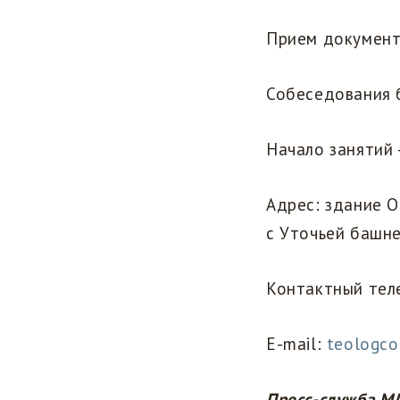
Прием документо
Собеседования б
Начало занятий 
Адрес: здание 
с Уточьей башней
Контактный теле
E-mail:
teologc
Пресс-служба М