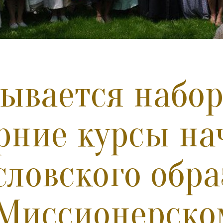
ывается набор
рние курсы на
словского обр
Миссионерско