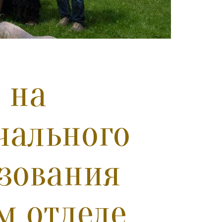
 на
чального
азования
м отделе