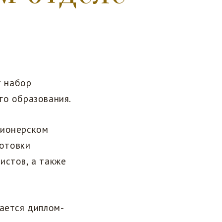
т набор
го образования.
сионерском
отовки
истов, а также
дается диплом-