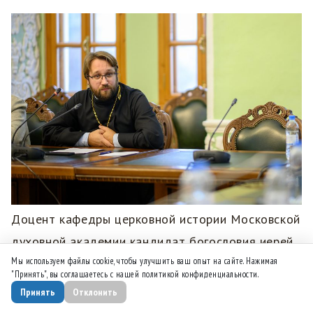
Доцент кафедры церковной истории Московской
духовной академии кандидат богословия иерей
Мы используем файлы cookie, чтобы улучшить ваш опыт на сайте. Нажимая
Иоанн Кечкин в докладе «К вопросу о
"Принять", вы соглашаетесь с нашей политикой конфиденциальности.
канонизации северо-африканских святых
Принять
Отклонить
неразделенной Церкви» проанализировал вопрос