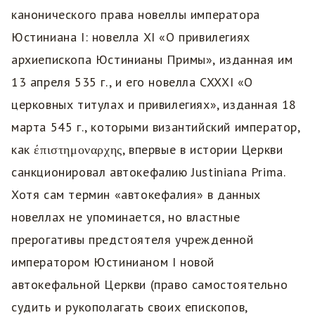
канонического права новеллы императора
Юстиниана I: новелла XI «О привилегиях
архиепископа Юстинианы Примы», изданная им
13 апреля 535 г., и его новелла CXXXI «О
церковных титулах и привилегиях», изданная 18
марта 545 г., которыми византийский император,
как έπιστημοναρχης, впервые в истории Церкви
санкционировал автокефалию Justiniana Prima.
Хотя сам термин «автокефалия» в данных
новеллах не упоминается, но властные
прерогативы предстоятеля учрежденной
императором Юстинианом I новой
автокефальной Церкви (право самостоятельно
судить и рукополагать своих епископов,