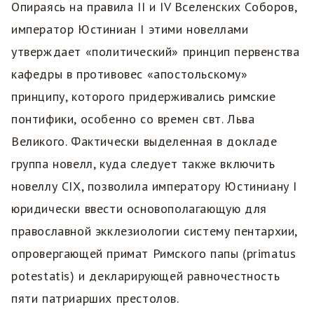
Опираясь на правила II и IV Вселенских Соборов,
император Юстиниан I этими новеллами
утверждает «политический» принцип первенства
кафедры в противовес «апостольскому»
принципу, которого придерживались римские
понтифики, особенно со времен свт. Льва
Великого. Фактически выделенная в докладе
группа новелл, куда следует также включить
новеллу CIX, позволила императору Юстиниану I
юридически ввести основополагающую для
православной экклезиологии систему пентархии,
опровергающей примат Римского папы (primatus
potestatis) и декларирующей равночестность
пяти патриарших престолов.