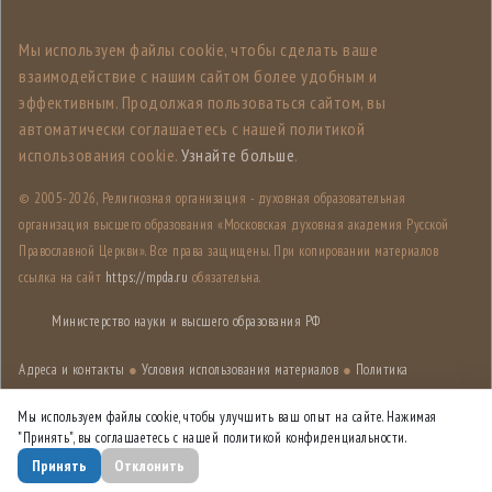
Мы используем файлы cookie, чтобы сделать ваше
взаимодействие с нашим сайтом более удобным и
эффективным. Продолжая пользоваться сайтом, вы
автоматически соглашаетесь с нашей политикой
использования cookie.
Узнайте больше
.
© 2005-
2026, Религиозная организация - духовная образовательная
организация высшего образования «Московская духовная академия Русской
Православной Церкви». Все права защищены. При копировании материалов
ссылка на сайт
https://mpda.ru
обязательна.
Министерство науки и высшего образования РФ
Адреса и контакты
●
Условия использования материалов
●
Политика
конфиденциальности
●
Карта сайта
Мы используем файлы cookie, чтобы улучшить ваш опыт на сайте. Нажимая
"Принять", вы соглашаетесь с нашей политикой конфиденциальности.
Дизайн разработан
Лабораторией дизайна НИУ ВШЭ
Принять
Отклонить