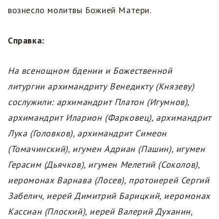
вознесло молитвы Божией Матери.
Справка:
На всенощном бдении и Божественной
литургии архимандриту Венедикту (Князеву)
сослужили: архимандрит Платон (Игумнов),
архимандрит Иларион (Фарковец), архимандрит
Лука (Головков), архимандрит Симеон
(Томачинский), игумен Адриан (Пашин), игумен
Герасим (Дьячков), игумен Мелетий (Соколов),
иеромонах Варнава (Лосев), протоиерей Сергий
Забелич, иерей Димитрий Барицкий, иеромонах
Кассиан (Плоский), иерей Валерий Духанин,