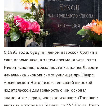
С 1895 года, будучи членом лаврской братии в
сане иеромонаха, а затем архимандрита, отец
Никон исполнял обязанности казначея Лавры и
начальника иконописного училища при Лавре.
Архиепископ Никон известен своей широкой
издательской деятельностью: он основал
знаменитое периодическое издание «Троицкие
листки», которое за 30 лет, до 1917 года, было