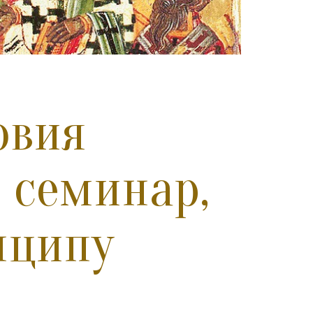
овия
 семинар,
нципу