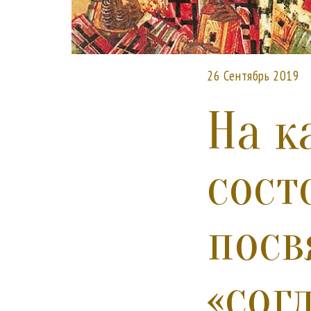
26 Сентябрь 2019
На к
сост
пос
«сог