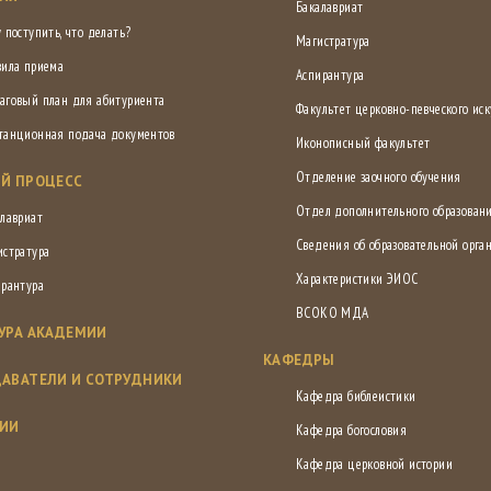
Бакалавриат
 поступить, что делать?
Магистратура
вила приема
Аспирантура
аговый план для абитуриента
Факультет церковно-певческого иск
танционная подача документов
Иконописный факультет
Отделение заочного обучения
Й ПРОЦЕСС
Отдел дополнительного образован
лавриат
Сведения об образовательной орга
истратура
Характеристики ЭИОС
ирантура
ВСОКО МДА
УРА АКАДЕМИИ
КАФЕДРЫ
АВАТЕЛИ И СОТРУДНИКИ
Кафедра библеистики
СИИ
Кафедра богословия
Кафедра церковной истории