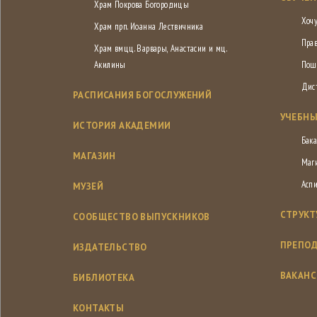
Храм Покрова Богородицы
Хочу
Храм прп. Иоанна Лествичника
Пра
Храм вмцц. Варвары, Анастасии и мц.
Акилины
Пош
Дис
РАСПИСАНИЯ БОГОСЛУЖЕНИЙ
УЧЕБНЫ
ИСТОРИЯ АКАДЕМИИ
Бака
МАГАЗИН
Маг
Асп
МУЗЕЙ
СТРУКТ
СООБЩЕСТВО ВЫПУСКНИКОВ
ПРЕПОД
ИЗДАТЕЛЬСТВО
ВАКАН
БИБЛИОТЕКА
КОНТАКТЫ