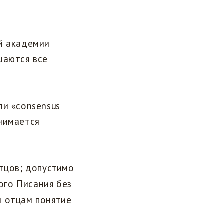
ой академии
шаются все
ли «consensus
инимается
отцов; допустимо
ого Писания без
м отцам понятие