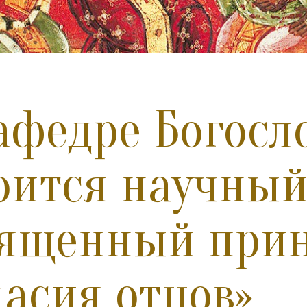
афедре Богосл
оится научный
вященный при
ласия отцов»