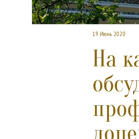
19 Июнь 2020
На к
обсу
проф
доце