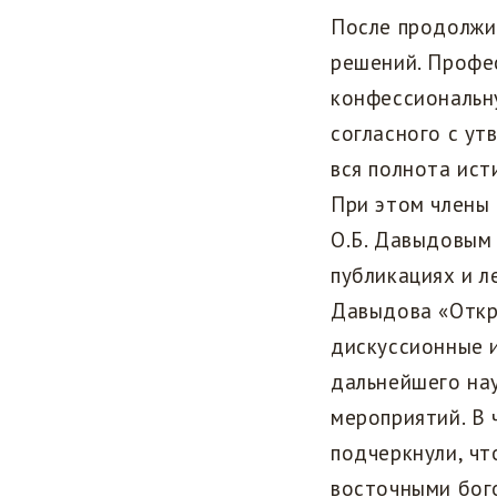
После продолжи
решений. Профе
конфессиональн
согласного с ут
вся полнота ис
При этом члены
О.Б. Давыдовым
публикациях и л
Давыдова «Откр
дискуссионные 
дальнейшего на
мероприятий. В 
подчеркнули, чт
восточными бого