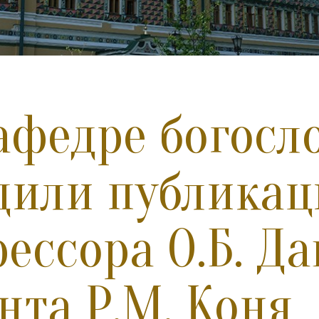
афедре богосл
дили публика
ессора О.Б. Д
нта Р.М. Коня