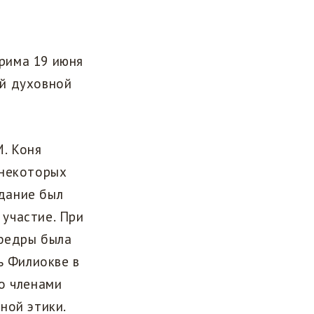
рима 19 июня
ой духовной
. Коня
 некоторых
дание был
 участие. При
афедры была
ь Филиокве в
о членами
ной этики.