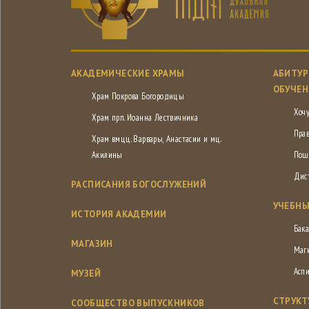
АКАДЕМИЧЕСКИЕ ХРАМЫ
АБИТУР
ОБУЧЕН
Храм Покрова Богородицы
Хочу
Храм прп. Иоанна Лествичника
Пра
Храм вмцц. Варвары, Анастасии и мц.
Акилины
Пош
Дис
РАСПИСАНИЯ БОГОСЛУЖЕНИЙ
УЧЕБНЫ
ИСТОРИЯ АКАДЕМИИ
Бака
МАГАЗИН
Маг
Асп
МУЗЕЙ
СТРУКТ
СООБЩЕСТВО ВЫПУСКНИКОВ