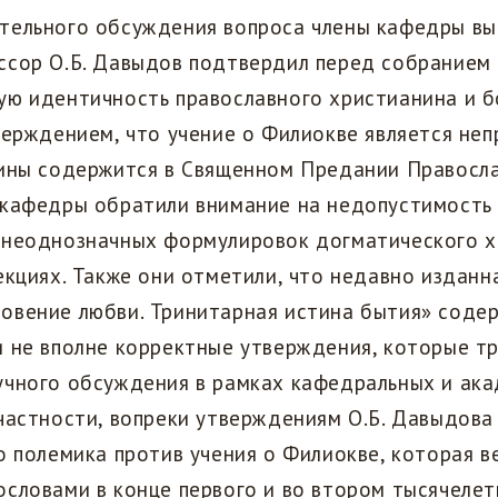
тельного обсуждения вопроса члены кафедры вы
ссор О.Б. Давыдов подтвердил перед собранием
ую идентичность православного христианина и б
верждением, что учение о Филиокве является неп
тины содержится в Священном Предании Правосла
 кафедры обратили внимание на недопустимость 
 неоднозначных формулировок догматического х
екциях. Также они отметили, что недавно изданна
овение любви. Тринитарная истина бытия» соде
и не вполне корректные утверждения, которые т
учного обсуждения в рамках кафедральных и ак
частности, вопреки утверждениям О.Б. Давыдов
о полемика против учения о Филиокве, которая в
словами в конце первого и во втором тысячелет