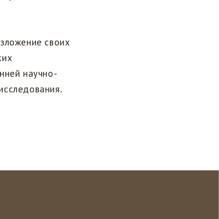
изложение своих
ких
нней научно-
исследования.