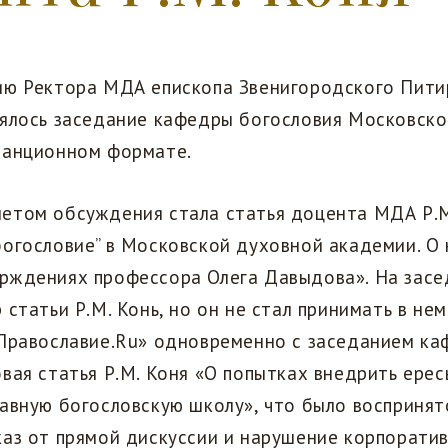
ию Ректора МДА епископа Звенигородского Пити
оялось заседание кафедры богословия Московск
танционном формате.
етом обсуждения стала статья доцента МДА Р.М
богословие” в Московской духовной академии. О
рждениях профессора Олега Давыдова». На засе
 статьи Р.М. Конь, но он не стал принимать в нем
«Православие.Ru» одновременно с заседанием к
вая статья Р.М. Коня «О попытках внедрить ерес
авную богословскую школу», что было воспринят
аз от прямой дискуссии и нарушение корпоратив