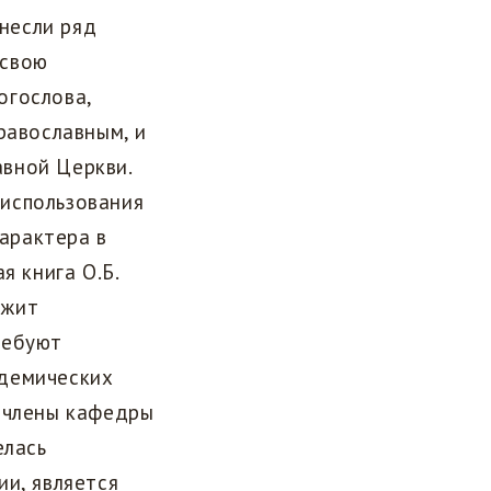
несли ряд
 свою
огослова,
равославным, и
вной Церкви.
использования
арактера в
я книга О.Б.
ржит
ребуют
адемических
а члены кафедры
елась
ии, является