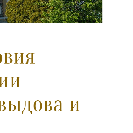
овия
ции
авыдова и