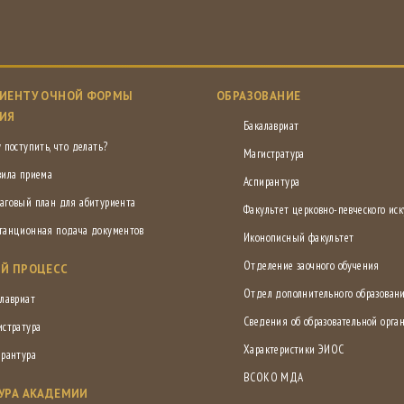
ИЕНТУ ОЧНОЙ ФОРМЫ
ОБРАЗОВАНИЕ
ИЯ
Бакалавриат
 поступить, что делать?
Магистратура
вила приема
Аспирантура
аговый план для абитуриента
Факультет церковно-певческого иск
танционная подача документов
Иконописный факультет
Отделение заочного обучения
Й ПРОЦЕСС
Отдел дополнительного образован
лавриат
Сведения об образовательной орга
истратура
Характеристики ЭИОС
ирантура
ВСОКО МДА
УРА АКАДЕМИИ