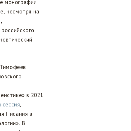
ые монографии
е, несмотря на
,
у российского
невтический
 Тимофеев
ловского
еистике» в 2021
 сессия
,
ия Писания в
логии». В