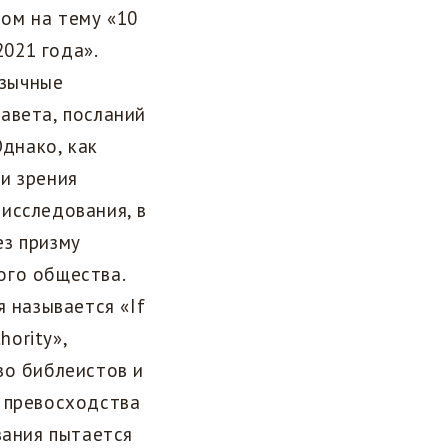
ом на тему «10
021 года».
язычные
авета, посланий
Однако, как
и зрения
исследования, в
ез призму
ого общества.
я называется «If
hority»,
во библеистов и
о превосходства
вания пытается