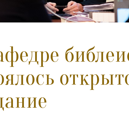
афедре библе
оялось открыт
дание