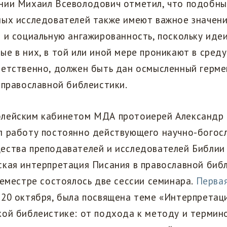
нии Михаил Всеволодович отметил, что подобн
ных исследователей также имеют важное значени
 и социальную ангажированность, поскольку идеи
е в них, в той или иной мере проникают в сред
ветственно, должен быть дан осмысленный герме
 православной библеистики.
лейским кабинетом МДА протоиерей Александр
л работу постоянно действующего научно-богос
ества преподавателей и исследователей Библии
кая интерпретация Писания в православной библ
семестре состоялось две сессии семинара.
Первая
20 октября, была посвящена теме «Интерпретац
ой библеистике: от подхода к методу и термино