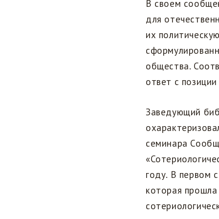
В своем сообще
для отечествен
их политическую
сформулированны
общества. Соот
ответ с позиции
Заведующий биб
охарактеризова
семинара Сообщ
«Сотериологичес
году. В первом 
которая прошла 
сотериологическ