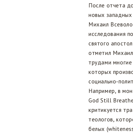
После отчета д
новых западных
Михаил Всеволо
исследования по
святого апостол
отметил Михаил 
трудами многие 
которых произво
социально-поли
Например, в мон
God Still Breathe
критикуется тра
теологов, котор
белых (whitenes