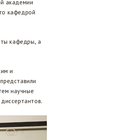
ой академии
го кафедрой
нты кафедры, а
ким и
 представили
атем научные
 диссертантов.