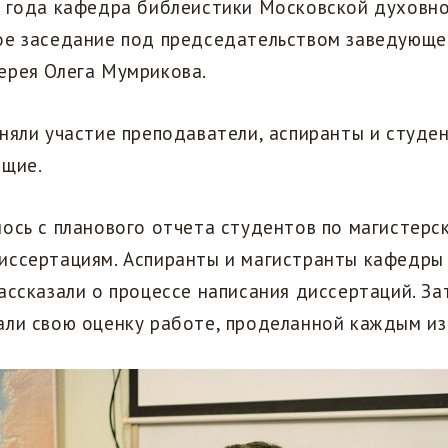
1 года кафедра библеистики Московской духовн
ое заседание под председательством заведующе
ерея Олега Мумрикова.
няли участие преподаватели, аспиранты и студе
ющие.
ось с планового отчета студентов по магистерс
иссертациям. Аспиранты и магистранты кафедры
ассказали о процессе написания диссертаций. З
али свою оценку работе, проделанной каждым из