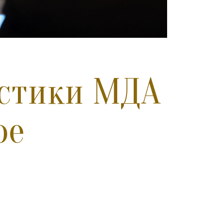
истики МДА
ое