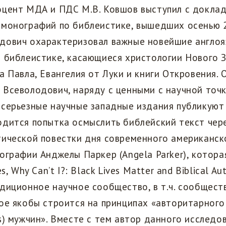
оцент МДА и ПДС М.В. Ковшов выступил с доклад
 монографий по библеистике, вышедших осенью 2
дович охарактеризовал важные новейшие англо
 библеистике, касающиеся христологии Нового З
а Павла, Евангелия от Луки и книги Откровения. 
Всеволодович, наряду с ценными с научной точк
серьезные научные западные издания публикуют 
дится попытка осмыслить библейский текст чер
тической повестки дня современного американск
ографии Анджелы Паркер (Angela Parker), котора
s, Why Can’t I?: Black Lives Matter and Biblical Aut
диционное научное сообщество, в т.ч. сообщест
ое якобы строится на принципах «авторитарног
s) мужчин». Вместе с тем автор данного исследо