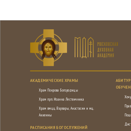
АКАДЕМИЧЕСКИЕ ХРАМЫ
АБИТУР
ОБУЧЕН
Храм Покрова Богородицы
Хочу
Храм прп. Иоанна Лествичника
Пра
Храм вмцц. Варвары, Анастасии и мц.
Акилины
Пош
Дис
РАСПИСАНИЯ БОГОСЛУЖЕНИЙ