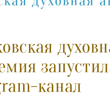
овская духовн
емия запустил
gram-канал