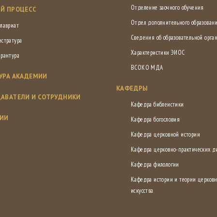
Отделение заочного обучения
Й ПРОЦЕСС
Отдел дополнительного образован
лавриат
Сведения об образовательной орга
истратура
Характеристики ЭИОС
ирантура
ВСОКО МДА
УРА АКАДЕМИИ
КАФЕДРЫ
АВАТЕЛИ И СОТРУДНИКИ
Кафедра библеистики
СИИ
Кафедра богословия
Кафедра церковной истории
Кафедра церковно-практических 
Кафедра филологии
Кафедра истории и теории церковн
искусства