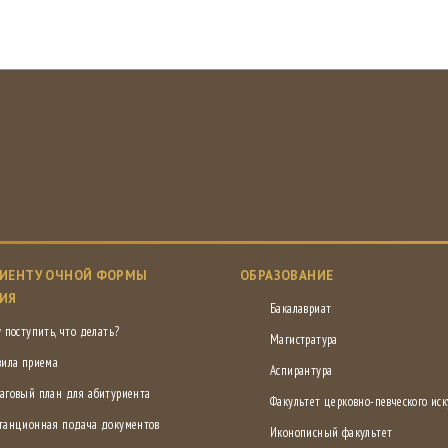
ИЕНТУ ОЧНОЙ ФОРМЫ
ОБРАЗОВАНИЕ
ИЯ
Бакалавриат
 поступить, что делать?
Магистратура
вила приема
Аспирантура
аговый план для абитуриента
Факультет церковно-певческого иск
танционная подача документов
Иконописный факультет