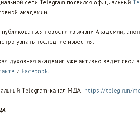
циальной сети Telegram появился официальный
Te
овной академии.
 публиковаться новости из жизни Академии, анон
стро узнать последние известия.
ая духовная академия уже активно ведет свои а
такте
и
Facebook
.
иальный Telegram-канал МДА:
https://teleg.run/m
ДА