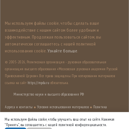
Мы используем файлы cookie, чтобы сделать ваше
взаимодействие с нашим сайтом более удобным и
эффективным. Продолжая пользоваться сайтом, вы
автоматически соглашаетесь с нашей политикой
использования cookie.
Узнайте больше
.
© 2005-
2026, Религиозная организация - духовная образовательная
организация высшего образования «Московская духовная академия Русской
Православной Церкви». Все права защищены. При копировании материалов
ссылка на сайт
https://mpda.ru
обязательна.
Министерство науки и высшего образования РФ
Адреса и контакты
●
Условия использования материалов
●
Политика
конфиденциальности
●
Карта сайта
Мы используем файлы cookie, чтобы улучшить ваш опыт на сайте. Нажимая
"Принять", вы соглашаетесь с нашей политикой конфиденциальности.
Дизайн разработан
Лабораторией дизайна НИУ ВШЭ