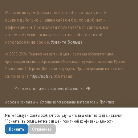
Мы используем файлы cookie, чтобы сделать ваше
взаимодействие с нашим сайтом более удобным и
эффективным. Продолжая пользоваться сайтом, вы
автоматически соглашаетесь с нашей политикой
использования cookie.
Узнайте больше
.
© 2005-
2026, Религиозная организация - духовная образовательная
организация высшего образования «Московская духовная академия Русской
Православной Церкви». Все права защищены. При копировании материалов
ссылка на сайт
https://mpda.ru
обязательна.
Министерство науки и высшего образования РФ
Адреса и контакты
●
Условия использования материалов
●
Политика
конфиденциальности
●
Карта сайта
Мы используем файлы cookie, чтобы улучшить ваш опыт на сайте. Нажимая
"Принять", вы соглашаетесь с нашей политикой конфиденциальности.
Дизайн разработан
Лабораторией дизайна НИУ ВШЭ
Принять
Отклонить