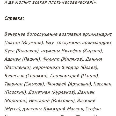
и да молчит всякая плоть человеческая!».
Справка:
Вечернее богослужение возглавил архимандрит
Платон (Игумнов). Ему сослужили: архимандрит
Лука (Головков), игумены Никифор (Кирзин),
Адриан (Пашин), Филипп (Жиляков), Даниил
(Василенко), иеромонахи Феодор (Юлаев),
Вячеслав (Сорокин), Аполлинарий (Панин),
Таврион (Смыков), Филофей (Артюшин), Кассиан
(Плоский), Дометиан (Курланов), Дамиан
(Воронов), Нектарий (Райкович), Василий
(Мусса), диаконы Димитрий Маслов, Стефан