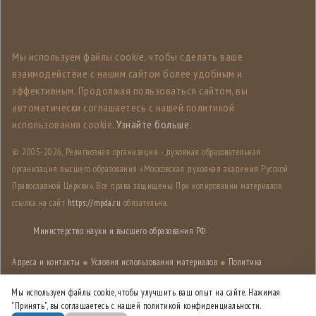
Мы используем файлы cookie, чтобы сделать ваше
взаимодействие с нашим сайтом более удобным и
эффективным. Продолжая пользоваться сайтом, вы
автоматически соглашаетесь с нашей политикой
использования cookie.
Узнайте больше
.
© 2005-
2026, Религиозная организация - духовная образовательная
организация высшего образования «Московская духовная академия Русской
Православной Церкви». Все права защищены. При копировании материалов
ссылка на сайт
https://mpda.ru
обязательна.
Министерство науки и высшего образования РФ
Адреса и контакты
●
Условия использования материалов
●
Политика
конфиденциальности
●
Карта сайта
Мы используем файлы cookie, чтобы улучшить ваш опыт на сайте. Нажимая
"Принять", вы соглашаетесь с нашей политикой конфиденциальности.
Дизайн разработан
Лабораторией дизайна НИУ ВШЭ