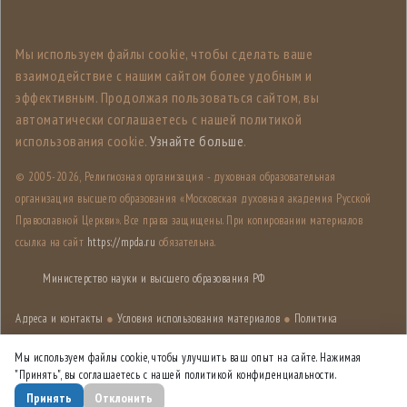
Мы используем файлы cookie, чтобы сделать ваше
взаимодействие с нашим сайтом более удобным и
эффективным. Продолжая пользоваться сайтом, вы
автоматически соглашаетесь с нашей политикой
использования cookie.
Узнайте больше
.
© 2005-
2026, Религиозная организация - духовная образовательная
организация высшего образования «Московская духовная академия Русской
Православной Церкви». Все права защищены. При копировании материалов
ссылка на сайт
https://mpda.ru
обязательна.
Министерство науки и высшего образования РФ
Адреса и контакты
●
Условия использования материалов
●
Политика
конфиденциальности
●
Карта сайта
Мы используем файлы cookie, чтобы улучшить ваш опыт на сайте. Нажимая
"Принять", вы соглашаетесь с нашей политикой конфиденциальности.
Дизайн разработан
Лабораторией дизайна НИУ ВШЭ
Принять
Отклонить