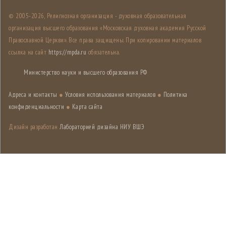
© 2005-
2026, Религиозная организация - духовная образовательная
организация высшего образования «Московская духовная академия Русской
Православной Церкви». Все права защищены. При копировании материалов
ссылка на сайт
https://mpda.ru
обязательна.
Министерство науки и высшего образования РФ
Адреса и контакты
●
Условия использования материалов
●
Политика
конфиденциальности
●
Карта сайта
Дизайн разработан
Лабораторией дизайна НИУ ВШЭ