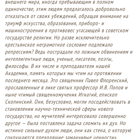
внешнего мира, иногда пребывающим в полном
одиночестве, этим людям предлагалось добровольно
отказаться от своих убеждений, обращая внимание на
триумф искусства, образования, приборо- и
машиностроения в противовес угасающей в советском
государстве религии. Но разве исключительно
крестьянское неграмотное сословие подлежало
репрессиям? Ведь пострадали по ложным обвинениям и
интеллигентные люди, ученые, писатели, поэты,
философы. В их числе и преподаватели нашей
Академии, память которых мы чтим на протяжении
последнего месяца. Это священник Павел Флоренский,
прославленные в лике святых профессор И.В. Попов и
ныне чтимый священномученик Игнатий, епископ
Скопинский. Они, безусловно, могли посодействовать в
становлении научно-технической сферы нового
государства, но мучителей интересовало совершенно
другое — была поставлена задача сломить их дух. Но
истинно сильные духом люди, они как стена, о которую
сокрушаются преходящие заманчивые ценности».