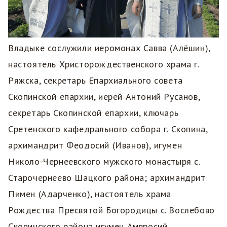
Владыке сослужили иеромонах Савва (Алёшин),
настоятель Христорождественского храма г.
Ряжска, секретарь Епархиального совета
Скопинской епархии, иерей Антоний Русанов,
секретарь Скопинской епархии, ключарь
Сретенского кафедрального собора г. Скопина,
архимандрит Феодосий (Иванов), игумен
Николо-Чернеевского мужского монастыря с.
Старочернеево Шацкого района; архимандрит
Пимен (Адарченко), настоятель храма
Рождества Пресвятой Богородицы с. Вослебово
Скопинского района игумен Амвросий