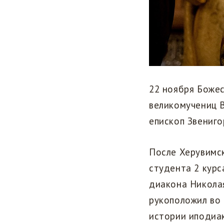
22 ноября Божес
великомучениц 
епископ Звениг
После Херувимс
студента 2 курс
диакона Николая
рукоположил во
истории иподиак