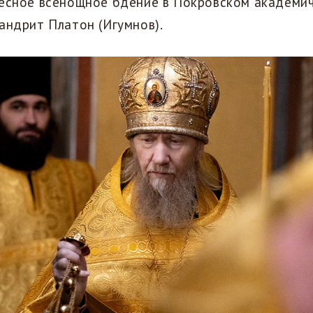
ресное всенощное бдение в Покровском академи
андрит Платон (Игумнов).