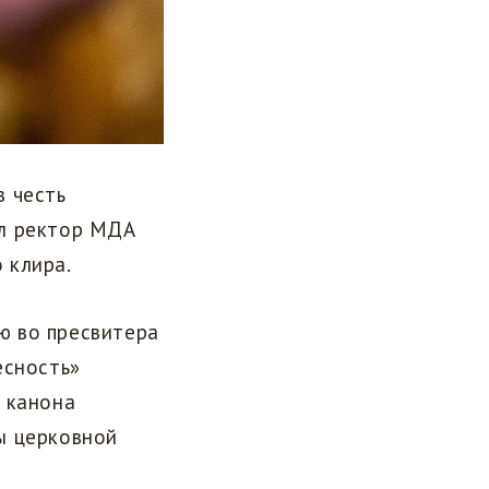
в честь
ил ректор МДА
 клира.
ю во пресвитера
есность»
 канона
ы церковной