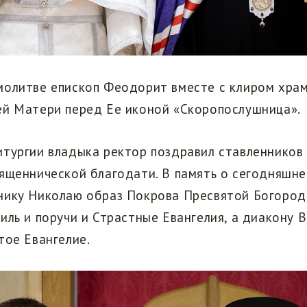
молитве епископ Феодорит вместе с клиром хра
ей Матери перед Ее иконой «Скоропослушница».
тургии владыка ректор поздравил ставленников
ященнической благодати. В память о сегодняшне
нику Николаю образ Покрова Пресвятой Богород
иль и поручи и Страстные Евангелия, а диакону 
тое Евангелие.