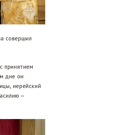
ма совершил
 с принятием
м дне он
ицы, иерейский
Василию —