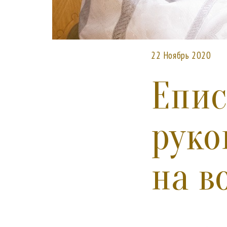
22 Ноябрь 2020
Епис
руко
на в