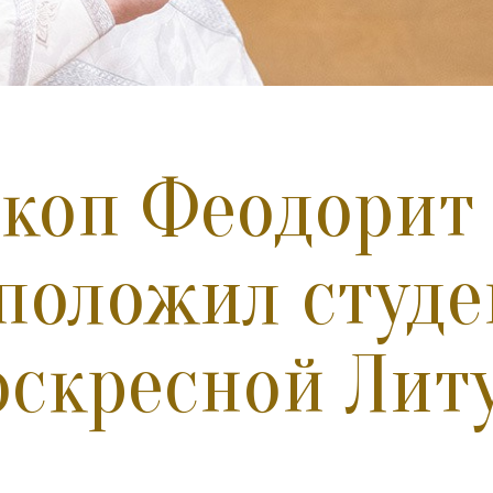
коп Феодорит
положил студ
оскресной Лит