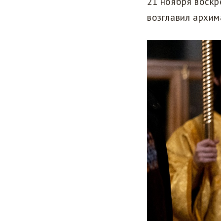
21 ноября воск
возглавил архим