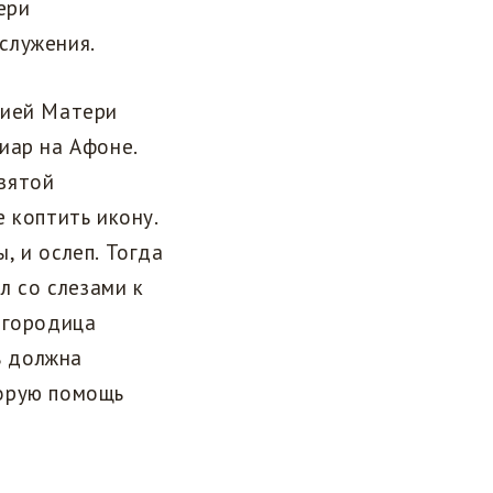
ери
служения.
жией Матери
иар на Афоне.
вятой
 коптить икону.
, и ослеп. Тогда
л со слезами к
огородица
ь должна
корую помощь