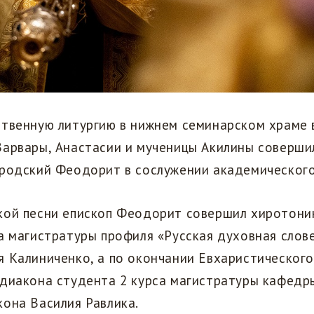
твенную литургию в нижнем семинарском храме 
Варвары, Анастасии и мученицы Акилины соверш
ородский Феодорит в сослужении академического
кой песни епископ Феодорит совершил хиротони
а магистратуры профиля «Русская духовная слов
 Калиниченко, а по окончании Евхаристического
 диакона студента 2 курса магистратуры кафедр
она Василия Равлика.