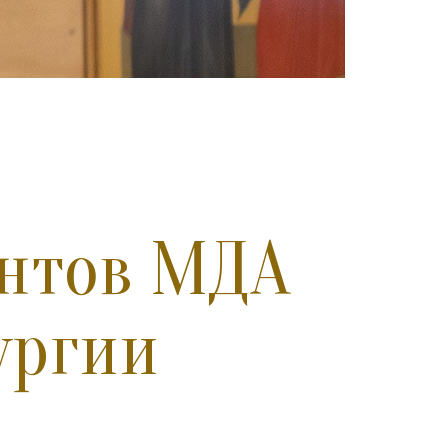
ентов МДА
ургии