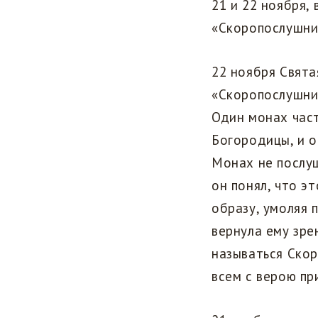
21 и 22 ноября,
«Скоропослушни
22 ноября Свят
«Скоропослушниц
Один монах час
Богородицы, и о
Монах не послуш
он понял, что э
образу, умоляя 
вернула ему зре
называться Ско
всем с верою п