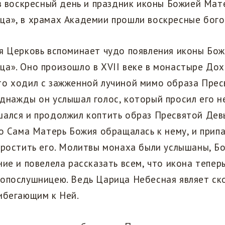
 в воскресный день и праздник иконы Божией Мат
ца», в храмах Академии прошли воскресные бого
ая Церковь вспоминает чудо появления иконы Бо
а». Оно произошло в XVII веке в монастыре Дох
то ходил с зажженной лучиной мимо образа Прес
днажды он услышал голос, который просил его не
ался и продолжил коптить образ Пресвятой Девы
то Сама Матерь Божия обращалась к нему, и припа
простить его. Молитвы монаха были услышаны, Б
ние и повелела рассказать всем, что икона тепер
ропослушницею. Ведь Царица Небесная являет с
рибегающим к Ней.