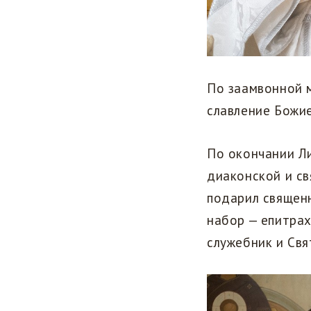
По заамвонной 
славление Божи
По окончании Ли
диаконской и св
подарил священ
набор — епитрах
служебник и Свя