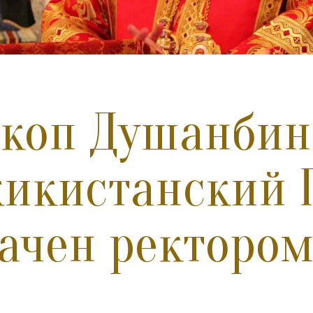
коп Душанбин
икистанский
ачен ректоро