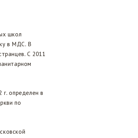
ных школ
ку в МДС. В
странцев. С 2011
уманитарном
 г. определен в
ркви по
осковской