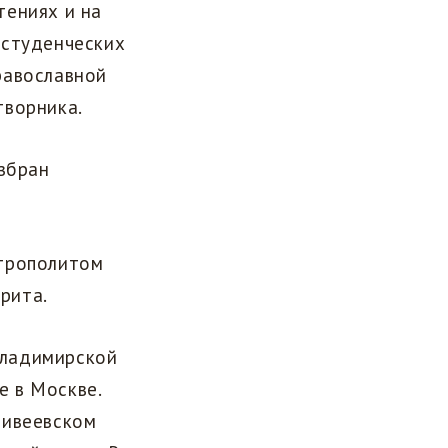
тениях и на
 студенческих
равославной
творника.
избран
итрополитом
рита.
 Владимирской
е в Москве.
Дивеевском