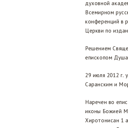
духовной академ
Всемирном русс
конференций в 
Церкви по изда
Решением Священ
епископом Душа
29 июля 2012 г
Саранским и Мо
Наречен во епис
иконы Божией М
Хиротонисан 1 