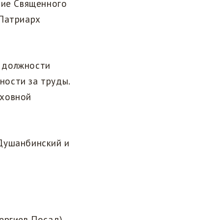
ние Священного
 Патриарх
 должности
ности за труды.
уховной
Душанбинский и
Сергиев Посад)