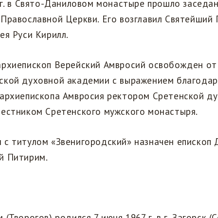
 г. в Свято-Даниловом монастыре прошло заседа
 Православной Церкви. Его возглавил Святейший
ея Руси Кирилл.
архиепископ Верейский Амвросий освобожден от
ской духовной академии с выражением благодар
 архиепископа Амвросия ректором Сретенской д
местником Сретенского мужского монастыря.
 с титулом «Звенигородский» назначен епископ 
й Питирим.
(Творогов) родился 7 июня 1967 г. в г. Загорск (