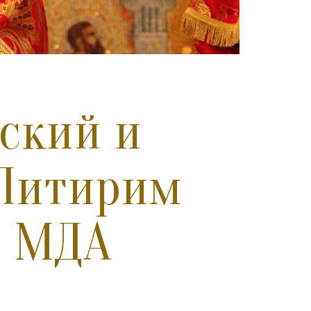
ский и
 Питирим
м МДА