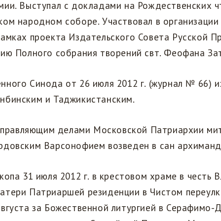
ии. Выступал с докладами на Рождественских ч
ком народном соборе. Участвовал в организации
рамках проекта Издательского Совета Русской П
нию Полного собрания творений свт. Феофана За
ного Синода от 26 июля 2012 г. (журнал № 66) 
нбинским и Таджикистанским.
. управляющим делами Московской Патриархии м
рдовским Варсонофием возведен в сан архиманд
копа 31 июля 2012 г. в крестовом храме в честь
атери Патриаршей резиденции в Чистом переулк
августа за Божественной литургией в Серафимо-