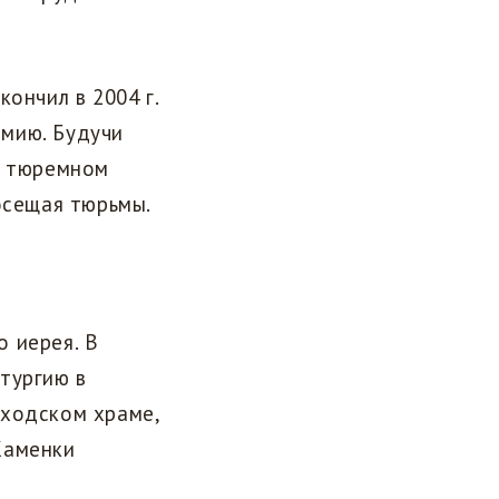
ончил в 2004 г.
мию. Будучи
в тюремном
осещая тюрьмы.
о иерея. В
тургию в
иходском храме,
Каменки