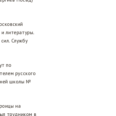
Московский
 и литературы.
сил. Службу
ут по
ителем русского
дней школы №
Троицы на
был трудником в