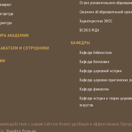
Отдел дополнительного образован
лавриат
Сведения об образовательной орга
истратура
Характеристики ЭИОС
ирантура
ВСОКО МДА
УРА АКАДЕМИИ
КАФЕДРЫ
АВАТЕЛИ И СОТРУДНИКИ
Кафедра библеистики
СИИ
Кафедра богословия
Кафедра церковной истории
Кафедра церковно-практических 
Кафедра филологии
Кафедра истории и теории церковн
искусства
заимодействие с нашим сайтом более удобным и эффективным. Прод
ie.
Узнайте больше
.