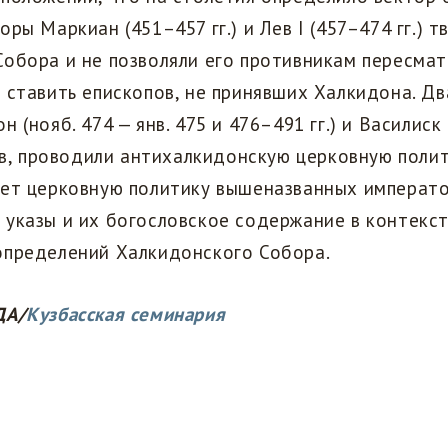
оры Маркиан (451–457 гг.) и Лев I (457–474 гг.) 
обора и не позволяли его противникам пересмат
 ставить епископов, не принявших Халкидона. Д
 (нояб. 474 — янв. 475 и 476–491 гг.) и Василиск (
тив, проводили антихалкидонскую церковную поли
ует церковную политику вышеназванных императо
указы и их богословское содержание в контекс
определений Халкидонского Собора.
ДА/
Кузбасская семинария