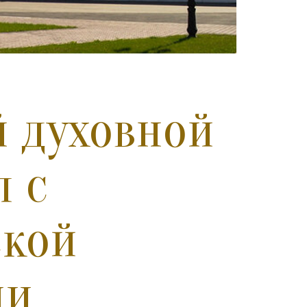
 духовной
 с
ской
ии