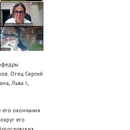
кафедры
ов. Отец Сергий
на, Льва I,
е его окончания
округ его
богословских