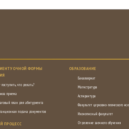
ИЕНТУ ОЧНОЙ ФОРМЫ
ОБРАЗОВАНИЕ
ИЯ
Бакалавриат
 поступить, что делать?
Магистратура
вила приема
Аспирантура
аговый план для абитуриента
Факультет церковно-певческого иск
танционная подача документов
Иконописный факультет
Отделение заочного обучения
Й ПРОЦЕСС