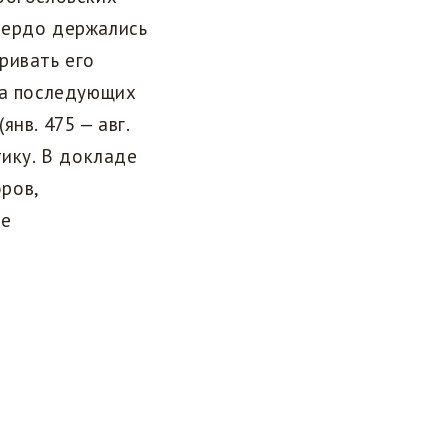
твердо держались
ривать его
ва последующих
янв. 475 — авг.
тику. В докладе
ров,
те