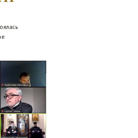
оялась
ое