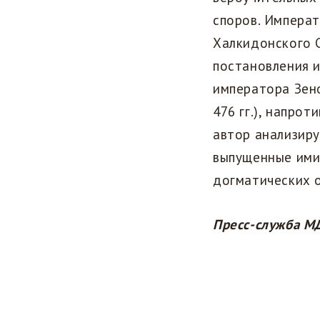
споров. Императ
Халкидонского С
постановления и
императора Зенон
476 гг.), напро
автор анализир
выпущенные ими 
догматических 
Пресс-служба М