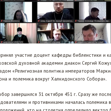
принял участие доцент кафедры библеистики и 
ковской духовной академии диакон Сергий Кожух
адом «Религиозная политика императоров Маркиа
она и полемика вокруг Халкидонского Собора».
бор завершился 31 октября 451 г. Сразу же посл
дователями и противниками началась полемика в
положений, что на столетия определило вектор 