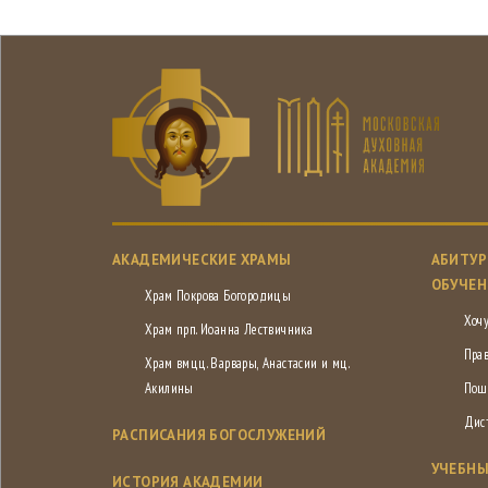
АКАДЕМИЧЕСКИЕ ХРАМЫ
АБИТУР
ОБУЧЕН
Храм Покрова Богородицы
Хочу
Храм прп. Иоанна Лествичника
Пра
Храм вмцц. Варвары, Анастасии и мц.
Акилины
Пош
Дис
РАСПИСАНИЯ БОГОСЛУЖЕНИЙ
УЧЕБНЫ
ИСТОРИЯ АКАДЕМИИ