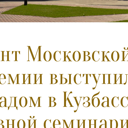
нт Московской
емии выступил
адом в Кузбас
вной семинар