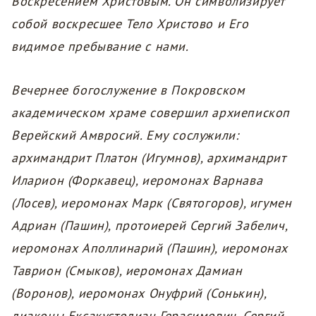
Воскресением Христовым. Он символизирует
собой воскресшее Тело Христово и Его
видимое пребывание с нами.
Вечернее богослужение в Покровском
академическом храме совершил архиепископ
Верейский Амвросий. Ему сослужили:
архимандрит Платон (Игумнов), архимандрит
Иларион (Форкавец), иеромонах Варнава
(Лосев), иеромонах Марк (Святогоров), игумен
Адриан (Пашин), протоиерей Сергий Забелич,
иеромонах Аполлинарий (Пашин), иеромонах
Таврион (Смыков), иеромонах Дамиан
(Воронов), иеромонах Онуфрий (Сонькин),
диаконы Ексакустодиан Герасимович, Сергий