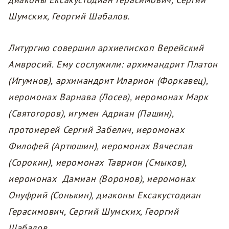
Шумских, Георгий Шабалов.
Литургию совершил архиепископ Верейский
Амвросий. Ему сослужили: архимандрит Платон
(Игумнов), архимандрит Иларион (Форкавец),
иеромонах Варнава (Лосев), иеромонах Марк
(Святогоров), игумен Адриан (Пашин),
протоиерей Сергий Забелич, иеромонах
Филофей (Артюшин), иеромонах Вячеслав
(Сорокин), иеромонах Таврион (Смыков),
иеромонах Дамиан (Воронов), иеромонах
Онуфрий (Сонькин), диаконы Ексакустодиан
Герасимович, Сергий Шумских, Георгий
Шабалов.