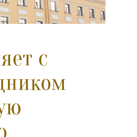
яет с
дником
ую
ю