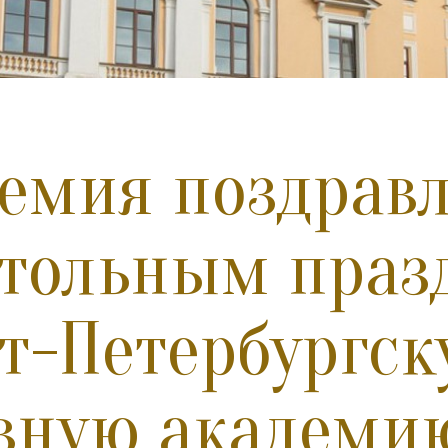
емия поздравл
тольным праз
т-Петербургск
вную академи