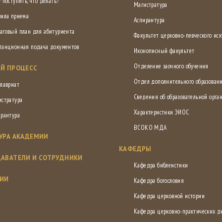
 поступить, что делать?
Магистратура
вила приема
Аспирантура
аговый план для абитуриента
Факультет церковно-певческого иск
танционная подача документов
Иконописный факультет
Отделение заочного обучения
Й ПРОЦЕСС
Отдел дополнительного образован
лавриат
Сведения об образовательной орга
истратура
Характеристики ЭИОС
ирантура
ВСОКО МДА
УРА АКАДЕМИИ
КАФЕДРЫ
АВАТЕЛИ И СОТРУДНИКИ
Кафедра библеистики
СИИ
Кафедра богословия
Кафедра церковной истории
Кафедра церковно-практических 