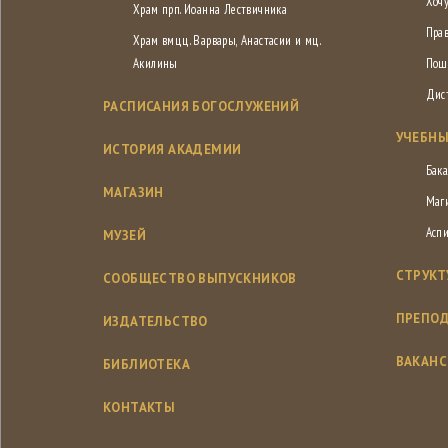
Хочу
Храм прп. Иоанна Лествичника
Пра
Храм вмцц. Варвары, Анастасии и мц.
Акилины
Пош
Дис
РАСПИСАНИЯ БОГОСЛУЖЕНИЙ
УЧЕБНЫ
ИСТОРИЯ АКАДЕМИИ
Бака
МАГАЗИН
Маг
Асп
МУЗЕЙ
СТРУКТ
СООБЩЕСТВО ВЫПУСКНИКОВ
ПРЕПОД
ИЗДАТЕЛЬСТВО
ВАКАН
БИБЛИОТЕКА
КОНТАКТЫ