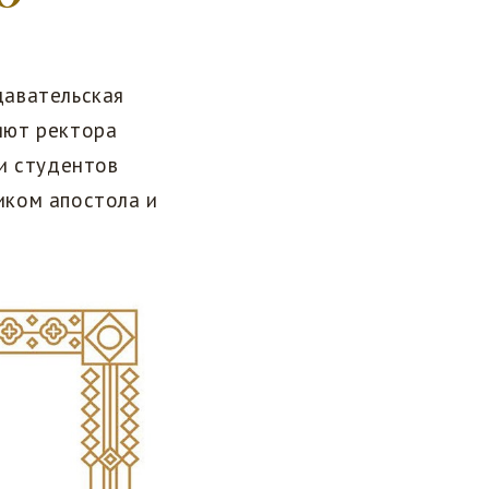
давательская
яют ректора
и студентов
иком апостола и