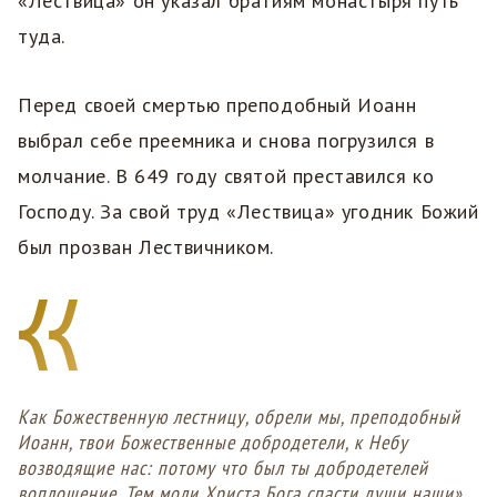
«Лествица» он указал братиям монастыря путь
туда.
Перед своей смертью преподобный Иоанн
выбрал себе преемника и снова погрузился в
молчание. В 649 году святой преставился ко
Господу. За свой труд «Лествица» угодник Божий
был прозван Лествичником.
Как Божественную лестницу, обрели мы, преподобный
Иоанн, твои Божественные добродетели, к Небу
возводящие нас: потому что был ты добродетелей
воплощение. Тем моли Христа Бога спасти души наши».