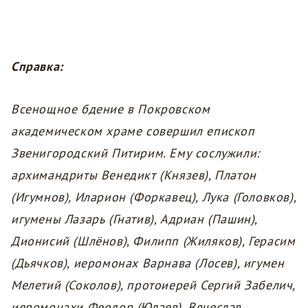
Справка:
Всенощное бдение в Покровском
академическом храме совершил епископ
Звенигородский Питирим. Ему сослужили:
архимандриты Венедикт (Князев), Платон
(Игумнов), Иларион (Форкавец), Лука (Головков),
игумены Лазарь (Гнатив), Адриан (Пашин),
Дионисий (Шлёнов), Филипп (Жиляков), Герасим
(Дьячков), иеромонах Варнава (Лосев), игумен
Мелетий (Соколов), протоиерей Сергий Забелич,
иеромонахи Феодор (Юлаев), Вячеслав