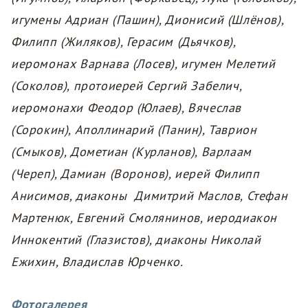
игумены Адриан (Пашин), Дионисий (Шлёнов),
Филипп (Жиляков), Герасим (Дьячков),
иеромонах Варнава (Лосев), игумен Мелетий
(Соколов), протоиерей Сергий Забелич,
иеромонахи Феодор (Юлаев), Вячеслав
(Сорокин), Аполлинарий (Панин), Таврион
(Смыков), Дометиан (Курланов), Варлаам
(Череп), Дамиан (Воронов), иерей Филипп
Анисимов, диаконы Димитрий Маслов, Стефан
Мартенюк, Евгений Смолянинов, иеродиакон
Иннокентий (Глазистов), диаконы Николай
Ежихин, Владислав Юрченко.
Фотогалерея