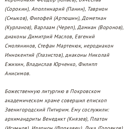
(Сорокин), Аполлинарий (Панин), Таврион
(Смыков), Филофей (Артюшин), Дометиан
(Курланов), Варлаам (Череп), Дамиан (Воронов),
диаконы Димитрий Маслов, Евгений
Смолянинов, Стефан Мартенюк, иеродиакон
Иннокентий (Глазистов), диаконы Николай
Ежихин, Владислав Юрченко, Филипп
Анисимов.
Божественную литургию в Покровском
академическом храме совершил епископ
Звенигородский Питирим. Ему сослужили:
архимандриты Венедикт (Князев), Платон
(Игумнов), Иларион (Форкавец), Лука (Головков),