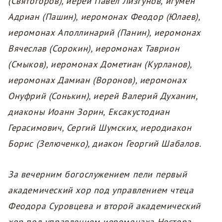
(Святогоров), иерей Павел Лизгунов, игумен
Адриан (Пашин), иеромонах Феодор (Юлаев),
иеромонах Аполлинарий (Панин), иеромонах
Вячеслав (Сорокин), иеромонах Таврион
(Смыков), иеромонах Дометиан (Курланов),
иеромонах Дамиан (Воронов), иеромонах
Онуфрий (Сонькин), иерей Валерий Духанин,
диаконы Иоанн Зорин, Ексакустодиан
Герасимович, Сергий Шумских, иеродиакон
Борис (Зелюченко), диакон Георгий Шабалов.
За вечерним богослужением пели первый
академический хор под управлением чтеца
Феодора Суровцева и второй академический
хор под управлением иеромонаха Нестора