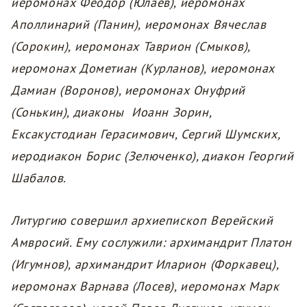
иеромонах Феодор (Юлаев), иеромонах
Аполлинарий (Панин), иеромонах Вячеслав
(Сорокин), иеромонах Таврион (Смыков),
иеромонах Дометиан (Курланов), иеромонах
Дамиан (Воронов), иеромонах Онуфрий
(Сонькин), диаконы Иоанн Зорин,
Ексакустодиан Герасимович, Сергий Шумских,
иеродиакон Борис (Зелюченко), диакон Георгий
Шабалов.
Литургию совершил архиепископ Верейский
Амвросий. Ему сослужили: архимандрит Платон
(Игумнов), архимандрит Иларион (Форкавец),
иеромонах Варнава (Лосев), иеромонах Марк