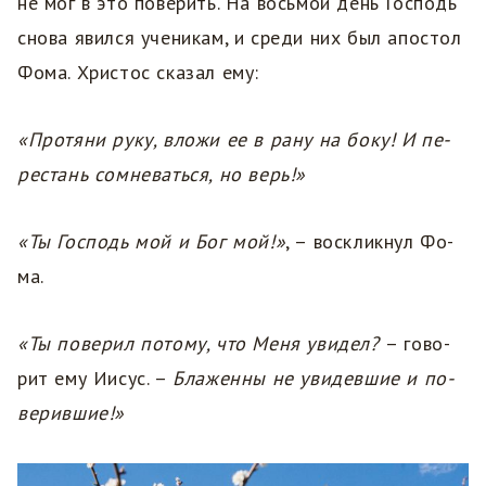
не мог в это поверить. На восьмой день Господь
снова явился ученикам, и среди них был апостол
Фома. Христос сказал ему:
«Про­тя­ни ру­ку, вло­жи ее в ра­ну на бо­ку! И пе­
ре­стань со­мне­вать­ся, но верь!»
«Ты Гос­подь мой и Бог мой!»
, – вос­клик­нул Фо­
ма.
«Ты по­ве­рил по­то­му, что Ме­ня уви­дел?
– го­во­
рит ему Иисус. –
Бла­жен­ны не уви­дев­шие и по­
ве­рив­шие!»