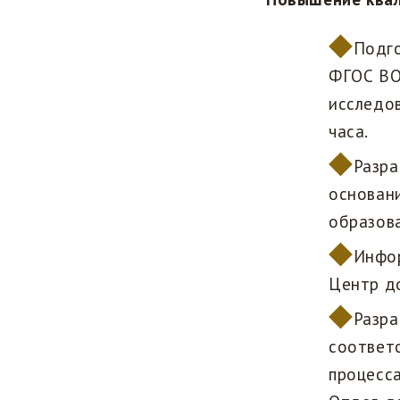
Подго
ФГОС ВО.
исследов
часа.
Разра
основани
образова
Инфор
Центр д
Разра
соответ
процесса