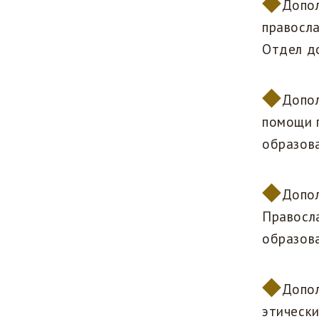
Допол
правосла
Отдел д
Допол
помощи 
образова
Допол
Правосла
образова
Допол
этически