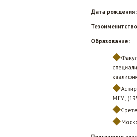
Дата рождения:
Тезоименитство
Образование:
Факул
специали
квалифи
Аспир
МГУ, (19
Срете
Моско
Повышение ква