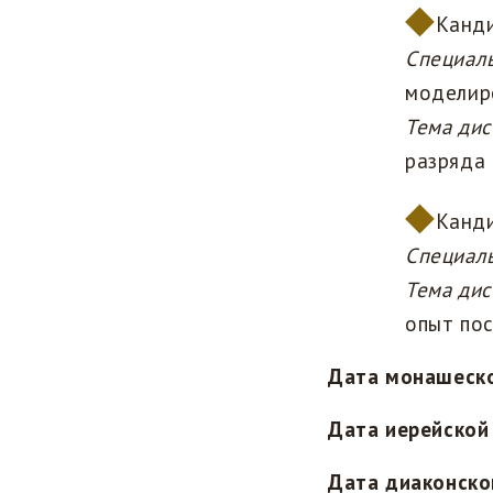
Канди
Специаль
моделир
Тема дис
разряда 
Канди
Специал
Тема дис
опыт пос
Дата монашеско
Дата иерейской
Дата диаконско