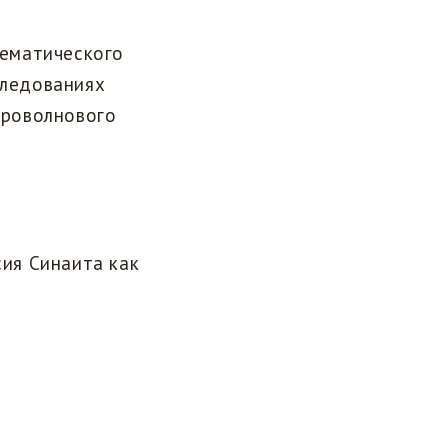
тематического
следованиях
кроволнового
ия Синаита как