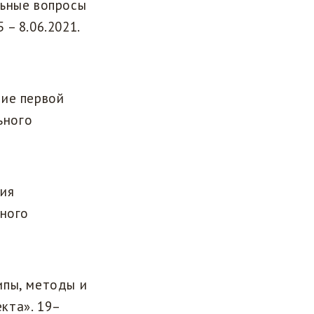
льные вопросы
 – 8.06.2021.
ие первой
ьного
ия
ьного
ипы, методы и
кта». 19–