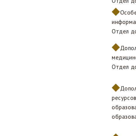
Отдел д
Особе
информац
Отдел д
Допол
медицин
Отдел д
Допол
ресурсо
образова
образова