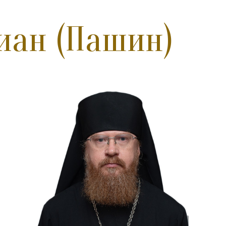
иан (Пашин)