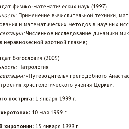
дат физико-математических наук (1997)
ность:
Применение вычислительной техники, ма
ования и математических методов в научных ис
сертации:
Численное исследование динамики ми
в неравновесной азотной плазме;
дат богословия (2009)
ьность:
Патрология
сертации:
«Путеводитель» преподобного Анастас
троения христологического учения Церкви.
го пострига:
1 января 1999 г.
 хиротонии:
10 мая 1999 г.
й хиротонии:
15 января 1999 г.