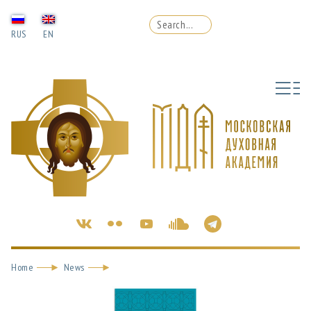
RUS
EN
Home
News