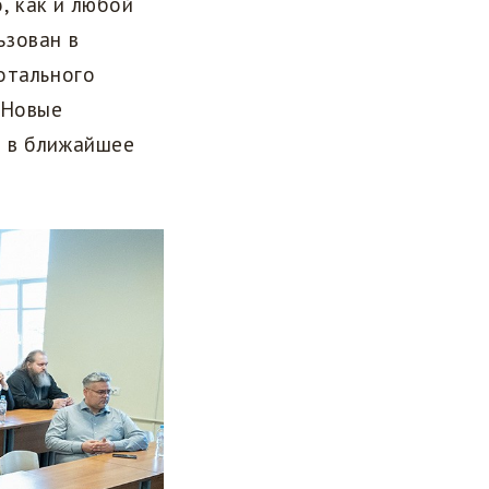
, как и любой
ьзован в
отального
 Новые
е в ближайшее