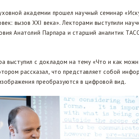
уховной академии прошел научный семинар «Иск
овек: вызов XXI века». Лекторами выступили нау
овия Анатолий Парпара и старший аналитик ТАС
а выступил с докладом на тему «Что и как можн
отором рассказал, что представляет собой инфо
 изображения преобразуются в цифровой вид.