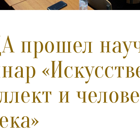
А прошел нау
нар «Искусст
ллект и челове
века»