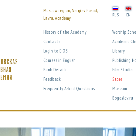
Moscow region, Sergiev Posad,
RUS
EN
Lavra, Academy
History of the Academy
Worship Sch
Contacts
Academic Ch
Login to EIOS
Library
Courses in English
Publishing H
Bank Details
Film Studio
Feedback
Store
Frequently Asked Questions
Museum
Bogoslov.ru