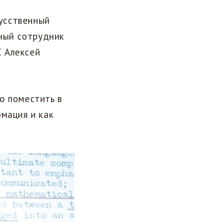
усственный
чный сотрудник
С Алексей
о поместить в
рмация и как