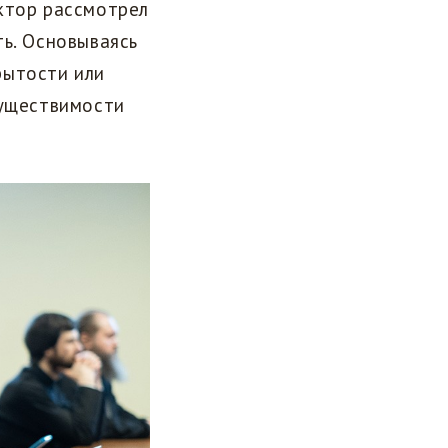
ктор рассмотрел
ть. Основываясь
рытости или
существимости