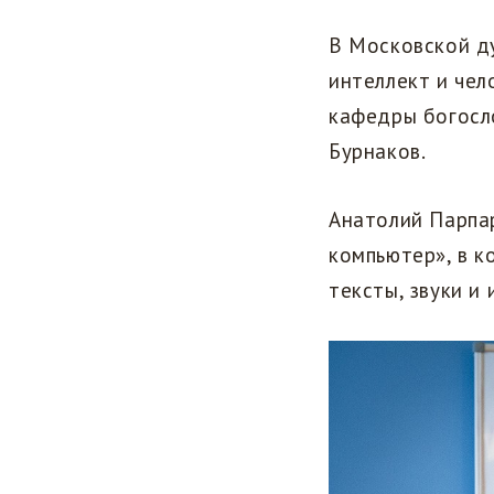
В Московской д
интеллект и чел
кафедры богосл
Бурнаков.
Анатолий Парпар
компьютер», в к
тексты, звуки и