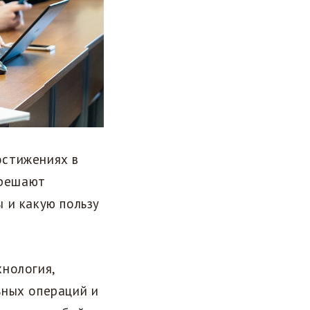
остижениях в
 решают
 и какую пользу
хнология,
ьных операций и