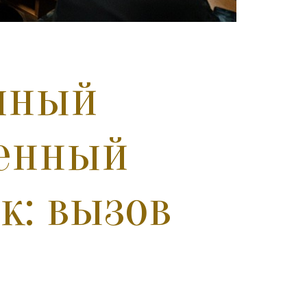
чный
венный
к: вызов