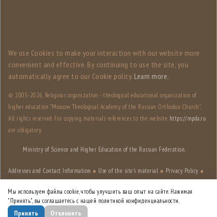
We use Сookies to make your interaction with our website more
convenient and effective. By continuing to use the site, you
automatically agree to our Сookie policy.
Learn more.
.
© 2005-
2026, Religious organization - theological educational organization of
higher education "Moscow Theological Academy of the Russian Orthodox Church".
All rights reserved. For copying materials references to the website
https://mpda.ru
are obligatory.
Ministry of Science and Higher Education of the Russian Federation.
Addresses and Contact Information
●
Use of the site's material
●
Privacy Policy
●
Site structure
Мы используем файлы cookie, чтобы улучшить ваш опыт на сайте. Нажимая
"Принять", вы соглашаетесь с нашей политикой конфиденциальности.
Site designed by
HSE Art and Design School
Принять
Отклонить