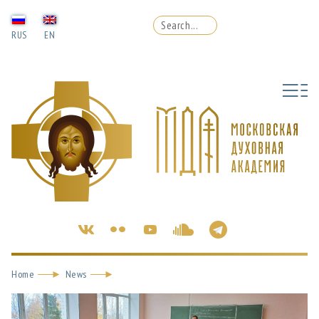
RUS
EN
Home
News