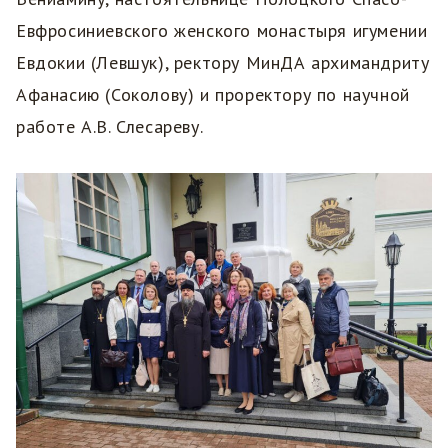
Евфросиниевского женского монастыря игумении
Евдокии (Левшук), ректору МинДА архимандриту
Афанасию (Соколову) и проректору по научной
работе А.В. Слесареву.