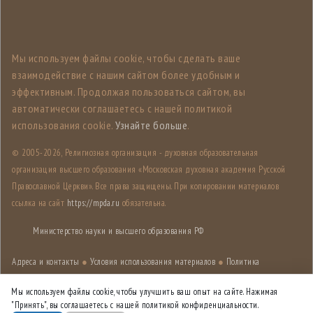
Мы используем файлы cookie, чтобы сделать ваше
взаимодействие с нашим сайтом более удобным и
эффективным. Продолжая пользоваться сайтом, вы
автоматически соглашаетесь с нашей политикой
использования cookie.
Узнайте больше
.
© 2005-
2026, Религиозная организация - духовная образовательная
организация высшего образования «Московская духовная академия Русской
Православной Церкви». Все права защищены. При копировании материалов
ссылка на сайт
https://mpda.ru
обязательна.
Министерство науки и высшего образования РФ
Адреса и контакты
●
Условия использования материалов
●
Политика
конфиденциальности
●
Карта сайта
Мы используем файлы cookie, чтобы улучшить ваш опыт на сайте. Нажимая
"Принять", вы соглашаетесь с нашей политикой конфиденциальности.
Дизайн разработан
Лабораторией дизайна НИУ ВШЭ