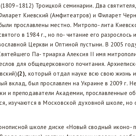
 (1809–1812) Троицкой семинарии. Два святителя
— Филарет Киевский (Амфитеатров) и Филарет Чер
 были прославлены местно. Митропо- лита Киевск
вятого в 1984 г., но по- читание его разрослось 
ославной Церкви и Оптиной пустыни. В 2005 год
вятейшего Па- триарха Алексия II имя митропол
еслов для общецерковного почитания. Архиеписк
вский)
(2)
, который отдал науке всю свою жизнь и
й вклад, был прославлен на Украине в 2009 г. Н
ики и преподаватели Академии, прославленные о
я, изучаются в Московской духовной школе, но 
онописной школе диске «Новый сводный иконо- 