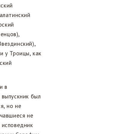
мский
палатинский
рский
енцов),
вездинский),
и у Троицы, как
ский
и в
 выпускник был
я, но не
нчавшиеся не
о исповедник