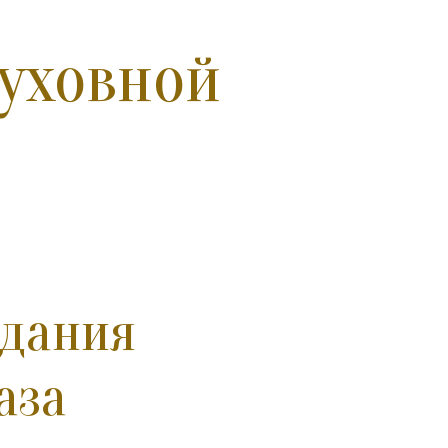
уховной
здания
аза