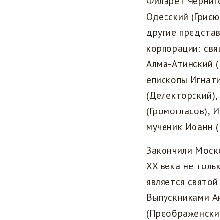
Филарет Черниго
Одесский (Грисю
другие предста
корпорации: свя
Алма-Атинский (
епископы Игнати
(Делекторский),
(Громогласов), 
мученик Иоанн (
Закончили Моск
XX века не толь
является святой
Выпускниками А
(Преображенский