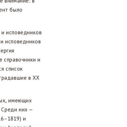
е внимание: в
мент было
 и исповедников
 и исповедников
Сергия
е справочники и
ся список
традавшие в XX
тых, имеющих
 Среди них —
16–1819) и