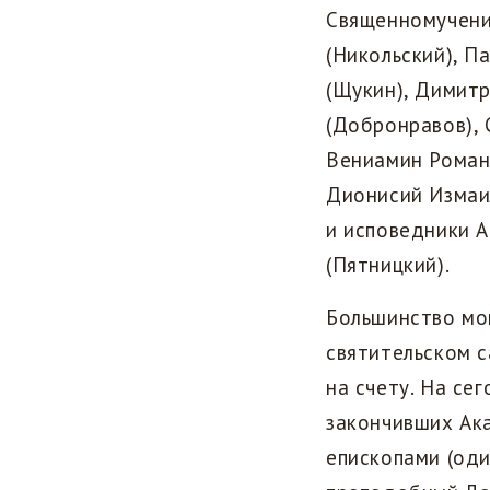
Священномучени
(Никольский), П
(Щукин), Димит
(Добронравов), 
Вениамин Романо
Дионисий Измаил
и исповедники А
(Пятницкий).
Большинство мо
святительском с
на счету. На се
закончивших Ака
епископами (оди