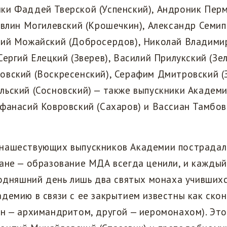
ки Фаддей Тверской (Успенский), Андроник Пер
авлин Могилевский (Крошечкин), Александр Семи
рий Можайский (Добросердов), Николай Владими
Сергий Елецкий (Зверев), Василий Прилукский (Зел
вский (Воскресенский), Серафим Дмитровский (З
ьский (Сосновский) — также выпускники Академи
фанасий Ковровский (Сахаров) и Вассиан Тамбов
нашествующих выпускников Академии пострадал
ане — образование МДА всегда ценили, и каждый
годняшний день лишь два святых монаха учившихс
демию в связи с ее закрытием известны как ско
н — архимандритом, другой — иеромонахом). Эт