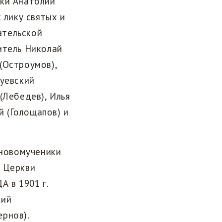
ики Анатолий
 лику святых и
ательской
итель Николай
(Остроумов),
Зуевский
(Лебедев), Илья
й (Голощапов) и
новомученики
й Церкви
А в 1901 г.
кий
рнов).