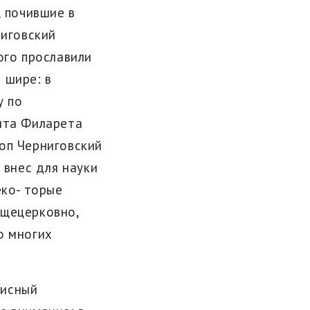
, почившие в
ниговский
ого прославили
и шире: в
у по
ита Филарета
оп Черниговский
 внес для науки
еко- торые
бщецерковно,
о многих
писный