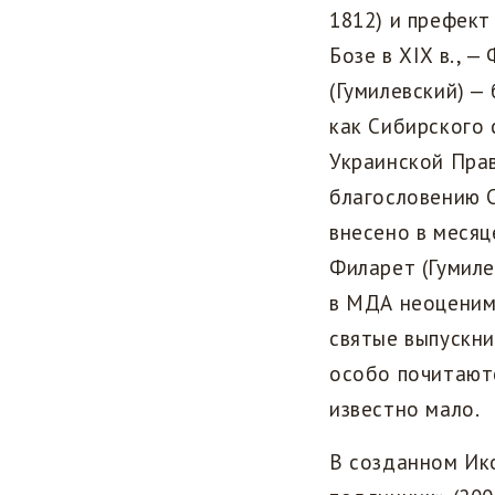
1812) и префект
Бозе в XIX в., 
(Гумилевский) —
как Сибирского с
Украинской Прав
благословению С
внесено в месяц
Филарет (Гумиле
в МДА неоценимы
святые выпускн
особо почитаютс
известно мало.
В созданном Ик