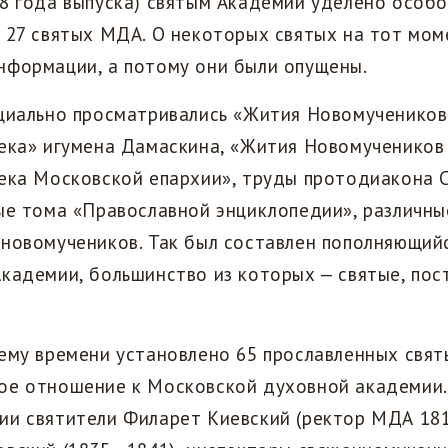
8 года выпуска) святым Академии уделено особо
 27 святых МДА. О некоторых святых на тот мо
нформации, а потому они были опущены.
ециально просматривались «Жития Новомучеников
века» игумена Дамаскина, «Жития Новомучеников
ека Московской епархии», труды протодиакона 
ые тома «Православной энциклопедии», различны
новомучеников. Так был составлен пополняющий
кадемии, большинство из которых — святые, пос
щему времени установлено 65 прославленных свя
ое отношение к Московской духовной академии.
ии святители Филарет Киевский (ректор МДА 18