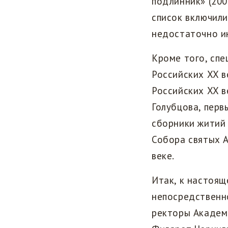
подлинник» (200
список включили
недостаточно и
Кроме того, сп
Российских XX 
Российских XX в
Голубцова, перв
сборники житий 
Собора святых А
веке.
Итак, к настоя
непосредственн
ректоры Академ