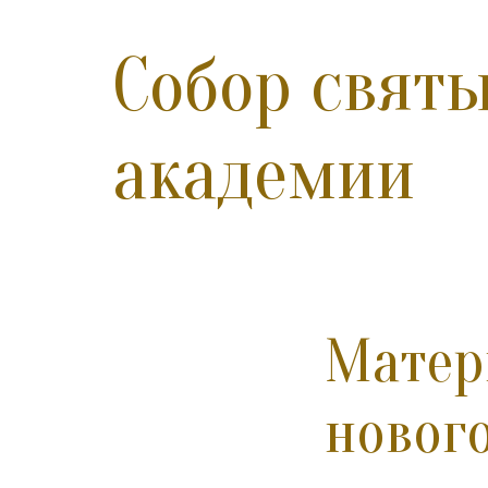
Собор свят
академии
Матер
новог