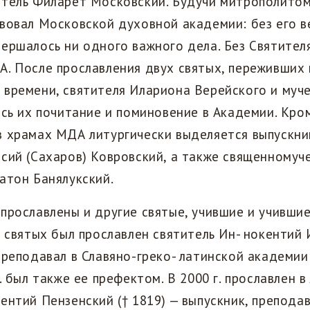
итель Филарет Московский. Будучи митрополито
вовал Московской духовной академии: без его в
ершалось ни одного важного дела. Без Святителя
. После прославления двух святых, переживших
 времени, святителя Илариона Верейского и муч
ось их почитание и поминовение в Академии. Кром
в храмах МДА литургически выделяется выпускн
сий (Сахаров) Ковровский, а также священномуч
атон Банялукский.
прославлены и другие святые, учившие и учившие
е святых был прославлен святитель Ин- нокентий 
преподавал в Славяно-греко- латинской академии 
. был также ее префектом. В 2000 г. прославлен в
ентий Пензенский († 1819) — выпускник, препода