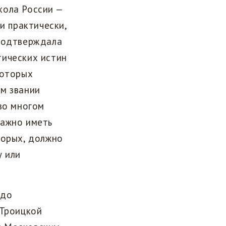
кола России —
и практически,
 подтверждала
тических истин
которых
ом звании
во многом
важно иметь
торых, должно
у или
 до
 Троицкой