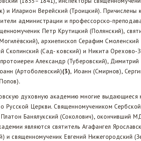
вский (1835– 1841), инспекторы священномучен
к) и Иларион Верейский (Троицкий). Причислены к
вители администрации и профессорско-преподав
щенномученик Петр Крутицкий (Полянский), свят
Могилёвский), архиепископ Серафим Смоленский 
й Скопинский (Сад- ковский) и Никита Орехово-
 протоиереи Александр (Туберовский), Димитрий 
Иоанн (Артоболевский)
(3)
, Иоанн (Смирнов), Серги
Попов).
овскую духовную академию многие выдающиеся 
ко Русской Церкви. Священномучеником Сербско
 Платон Банялукский (Соколович), окончивший МД
кадемии являются святитель Агафангел Ярославс
) и священномученик Евгений Нижегородский (Зе