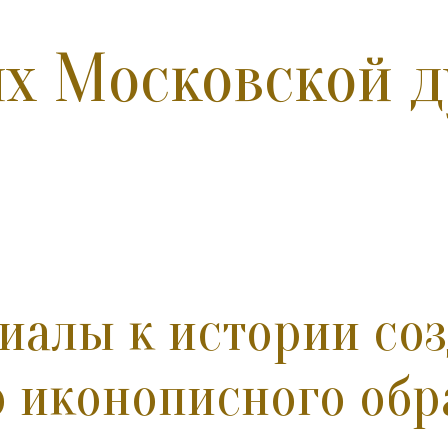
ых Московской д
иалы к истории со
о иконописного обр