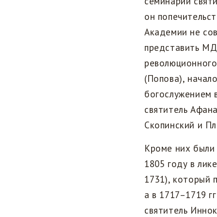
семинарии свят
он попечительст
Академии не сов
представить МДА
революционного
(Попова), начал
богослужением 
святитель Афана
Скопинский и Пл
Кроме них были 
1805 году в лик
1731), который 
а в 1717–1719 гг
святитель Иннок