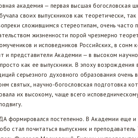
овная академия — первая высшая богословская ш
бучала своих выпускников как теоретически, так 
 вопреки сложившимся стереотипам, очень часто
зательством жизненности порой чрезмерно теоре
омучеников и исповедников Российских, в сонм 
т и представители Академии — в высоком научн
просто как ее выпускники. В эпоху возрождения 
диций серьезного духовного образования очень 
онм святых, научно-богословская подготовка ко
овала их высокому, чаще всего исповедническом
подвигу.
ДА формировался постепенно. В Академии еще и
обо стал почитаться выпускник и преподаватель