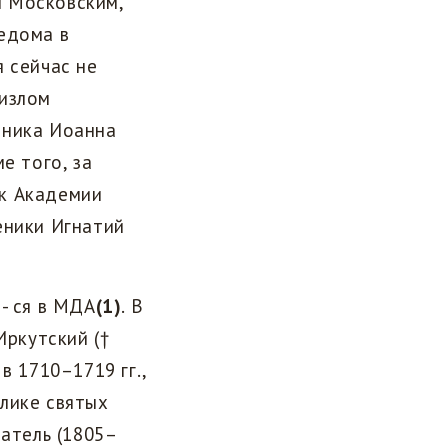
м Московским,
едома в
 сейчас не
 излом
еника Иоанна
е того, за
ик Академии
еники Игнатий
- ся в МДА
(1)
. В
Иркутский (†
в 1710–1719 гг.,
 лике святых
ватель (1805–